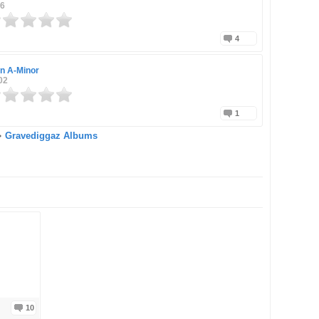
06
4
in A-Minor
02
1
Gravediggaz Albums
10