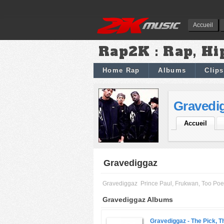
Accueil
Rap2K : Rap, Hi
Home Rap
Albums
Clips
Gravedi
Accueil
Gravediggaz
Gravediggaz
Prince Paul, Frukwan, Too Poe
Gravediggaz Albums
Gravediggaz -
The Pick, T