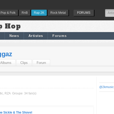
Pop & Folk
RnB
Rap 2K
Rock Metal
FORUMS
p Hop
News
Artistes
Forums
ggaz
Albums
Clips
Forum
@2kmusic
tic, RZA
Groupe
34 fan(s)
he Sickle & The Shovel