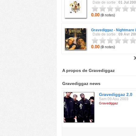
Date de sortie :
01 Jul 20
0.00
(
0
notes)
Gravediggaz -
Nightmare 
Date de sortie :
09 Avr 20
0.00
(
0
notes)
A propos de Gravediggaz
Gravediggaz news
Gravediggaz 2.0
Sam 09 Aou 2003
Gravediggaz