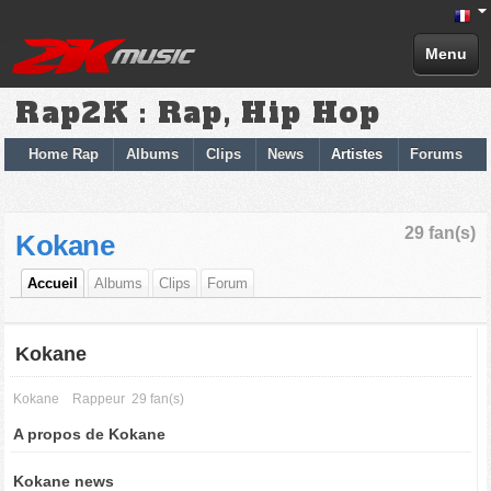
Menu
Rap2K : Rap, Hip Hop
Home Rap
Albums
Clips
News
Artistes
Forums
29 fan(s)
Kokane
Accueil
Albums
Clips
Forum
Kokane
Kokane
Rappeur
29 fan(s)
A propos de Kokane
Kokane news