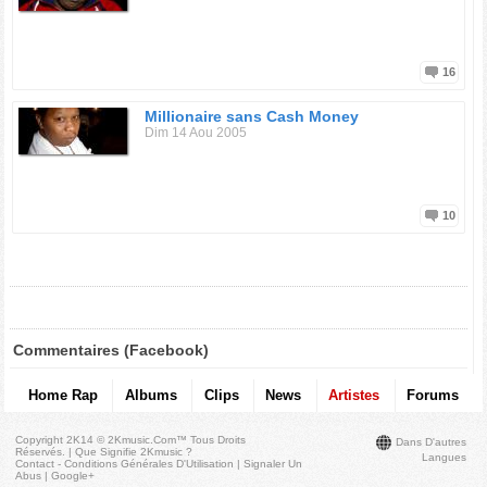
16
Millionaire sans Cash Money
Dim 14 Aou 2005
10
Commentaires (Facebook)
Home Rap
Albums
Clips
News
Artistes
Forums
Copyright 2K14 © 2Kmusic.com™
Tous Droits
Dans D'autres
Réservés
. |
Que Signifie 2Kmusic ?
Langues
Contact - Conditions Générales D'Utilisation
|
Signaler Un
Abus
|
Google+