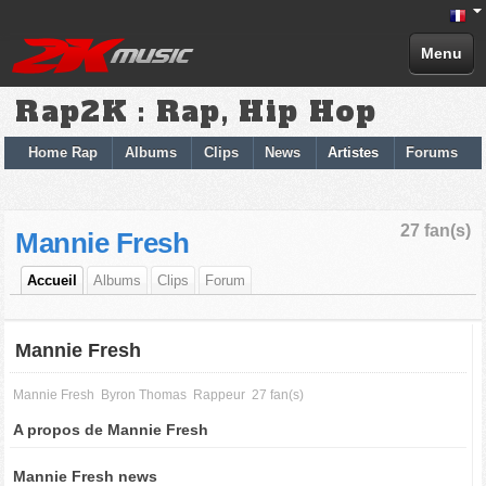
Menu
Rap2K : Rap, Hip Hop
Home Rap
Albums
Clips
News
Artistes
Forums
27 fan(s)
Mannie Fresh
Accueil
Albums
Clips
Forum
Mannie Fresh
Mannie Fresh
Byron Thomas
Rappeur
27 fan(s)
A propos de Mannie Fresh
Mannie Fresh news