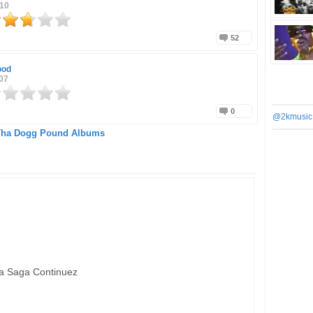
010
52
ood
07
0
@2kmusic
Tha Dogg Pound Albums
Tha Saga Continuez