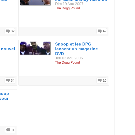
Dim 19 Aou 2007
Tha Dogg Pound
32
42
Snoop et les DPG
 nouvel
lancent un magazine
DVD
Jeu 03 Aou 2006
Tha Dogg Pound
34
10
noop
pour
11