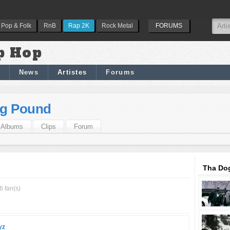
Pop & Folk
RnB
Rap 2K
Rock Metal
FORUMS
p Hop
News
Artistes
Forums
g Pound
Albums
Clips
Forum
Tha Do
6 fan(s)
yz