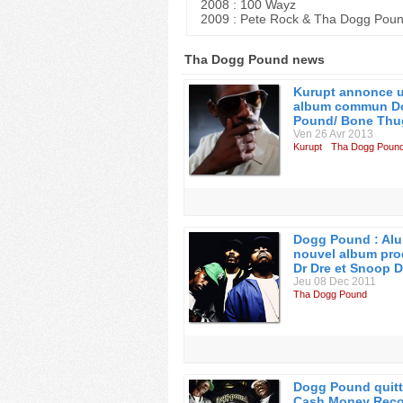
2008 : 100 Wayz
2009 : Pete Rock & Tha Dogg Pou
Tha Dogg Pound news
Kurupt annonce 
album commun D
Pound/ Bone Thu
Ven 26 Avr 2013
Kurupt
Tha Dogg Poun
Dogg Pound : Alu
nouvel album pro
Dr Dre et Snoop 
Jeu 08 Dec 2011
Tha Dogg Pound
Dogg Pound quitt
Cash Money Reco