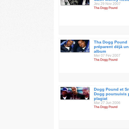
Jeu 29 Nov 2007
Tha Dogg Pound
Tha Dogg Pound
préparent déjà un
album
Mer 07 Fev 2007
Tha Dogg Pound
Dogg Pound et S
Dogg poursuivis 
plagiat
Mar 27 Jun 2006
Tha Dogg Pound