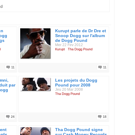
nd
un
Kurupt parle de Dr Dre et
ogg
Snoop Dogg sur l'album
gs
de Dogg Pound
Mer 22 Fev 2012
d
Kurupt
Tha Dogg Pound
11
11
mni,
Les projets du Dogg
duit par
Pound pour 2008
Dogg
Jeu 20 Mar 2008
Tha Dogg Pound
24
18
ent
Tha Dogg Pound signe
rds
sur Cash Money Records