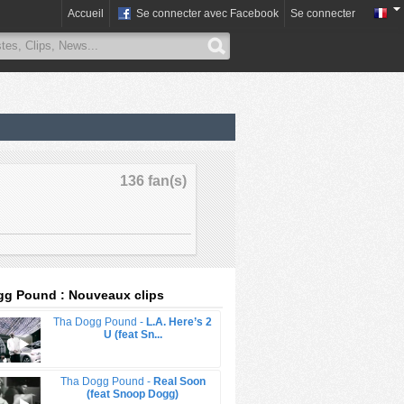
Accueil
Se connecter avec Facebook
Se connecter
136 fan(s)
gg Pound : Nouveaux clips
Tha Dogg Pound -
L.A. Here’s 2
U (feat Sn...
Tha Dogg Pound -
Real Soon
(feat Snoop Dogg)