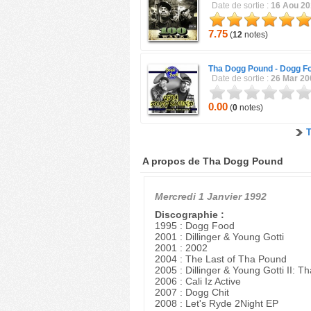
Date de sortie :
16 Aou 2
7.75
(
12
notes)
Tha Dogg Pound -
Dogg F
Date de sortie :
26 Mar 20
0.00
(
0
notes)
A propos de Tha Dogg Pound
Mercredi 1 Janvier 1992
Discographie :
1995 : Dogg Food
2001 : Dillinger & Young Gotti
2001 : 2002
2004 : The Last of Tha Pound
2005 : Dillinger & Young Gotti II: 
2006 : Cali Iz Active
2007 : Dogg Chit
2008 : Let's Ryde 2Night EP