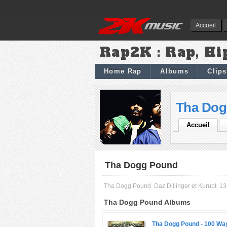
Accueil
Rap2K : Rap, Hi
Home Rap
Albums
Clips
Tha Dog
Accueil
Tha Dogg Pound
Tha Dogg Pound
Daz Dillinger et Kurupt
13
Tha Dogg Pound Albums
Tha Dogg Pound -
100 Wa