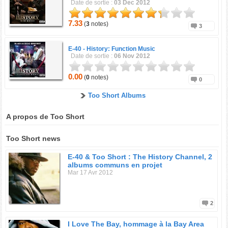
Date de sortie :
03 Dec 2012
7.33
(
3
notes)
3
E-40 -
History: Function Music
Date de sortie :
06 Nov 2012
0.00
(
0
notes)
0
Too Short Albums
A propos de Too Short
Too Short news
E-40 & Too Short : The History Channel, 2
albums communs en projet
Mar 17 Avr 2012
2
I Love The Bay, hommage à la Bay Area