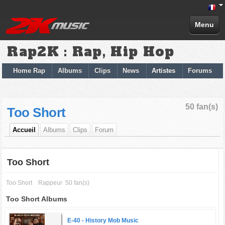
Menu
Rap2K : Rap, Hip Hop
Home Rap
Albums
Clips
News
Artistes
Forums
50 fan(s)
Too Short
Accueil
Albums
Clips
Forum
Too Short
Too Short
Rappeur
50 fan(s)
Too Short Albums
E-40 -
History Mob Music