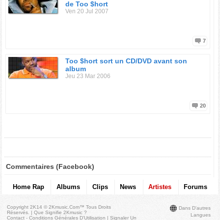
de Too $hort
Ven 20 Jul 2007
7
Too $hort sort un CD/DVD avant son
album
Jeu 23 Mar 2006
20
Commentaires (Facebook)
Home Rap
Albums
Clips
News
Artistes
Forums
Copyright 2K14 © 2Kmusic.com™
Tous Droits
Dans D'autres
Réservés
. |
Que Signifie 2Kmusic ?
Langues
Contact - Conditions Générales D'Utilisation
|
Signaler Un