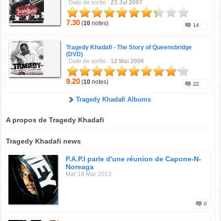
Date de sortie :
23 Jul 2007
7.30
(
10
notes)
14
Tragedy Khadafi -
The Story of Queensbridge
(DVD)
Date de sortie :
12 Mai 2006
9.20
(
10
notes)
22
Tragedy Khadafi Albums
A propos de Tragedy Khadafi
Tragedy Khadafi news
P.A.P.I parle d'une réunion de Capone-N-
Noreaga
Mar 19 Mar 2013
0