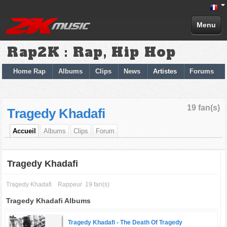
Menu
Rap2K : Rap, Hip Hop
Home Rap
Albums
Clips
News
Artistes
Forums
19 fan(s)
Tragedy Khadafi
Accueil
Albums
Clips
Forum
Tragedy Khadafi
Tragedy Khadafi
Rappeur
19 fan(s)
Tragedy Khadafi Albums
Tragedy Khadafi -
The Death Of Tragedy