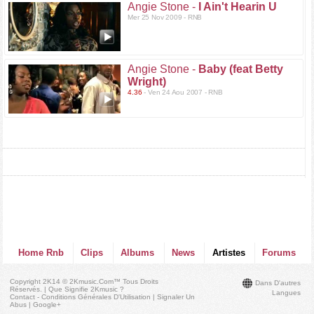
Angie Stone -
I Ain't Hearin U
Mer 25 Nov 2009 - RNB
Angie Stone -
Baby (feat Betty
Wright)
4.36
- Ven 24 Aou 2007 - RNB
Home Rnb
Clips
Albums
News
Artistes
Forums
Copyright 2K14 © 2Kmusic.com™
Tous Droits
Dans D'autres
Réservés
. |
Que Signifie 2Kmusic ?
Langues
Contact - Conditions Générales D'Utilisation
|
Signaler Un
Abus
|
Google+