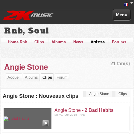
Menu
Rnb, Soul
Home Rnb
Clips
Albums
News
Artistes
Forums
21 fan(s)
Angie Stone
Accueil
Albums
Clips
Forum
Angie Stone
Clips
Angie Stone : Nouveaux clips
Angie Stone -
2 Bad Habits
Mer 07 Oct 2015 - RNB