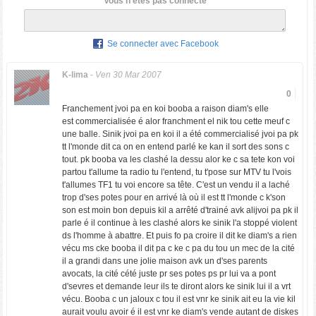
Vous n'êtes pas connecté
Se connecter avec Facebook
K-lima
-
Ven 30 Mar 2007
0
Franchement jvoi pa en koi booba a raison diam's elle
est commercialisée é alor franchment el nik tou cette meuf c
une balle. Sinik jvoi pa en koi il a été commercialisé jvoi pa pk
tt l'monde dit ca on en entend parlé ke kan il sort des sons c
tout. pk booba va les clashé la dessu alor ke c sa tete kon voi
partou t'allume ta radio tu l'entend, tu t'pose sur MTV tu l'vois
t'allumes TF1 tu voi encore sa tête. C'est un vendu il a laché
trop d'ses potes pour en arrivé là où il est tt l'monde c k'son
son est moin bon depuis kil a arrêté d'trainé avk alijvoi pa pk il
parle é il continue à les clashé alors ke sinik l'a stoppé violent
ds l'homme à abattre. Et puis fo pa croire il dit ke diam's a rien
vécu ms cke booba il dit pa c ke c pa du tou un mec de la cité
il a grandi dans une jolie maison avk un d'ses parents
avocats, la cité cété juste pr ses potes ps pr lui va a pont
d'sevres et demande leur ils te diront alors ke sinik lui il a vrt
vécu. Booba c un jaloux c tou il est vnr ke sinik ait eu la vie kil
aurait voulu avoir é il est vnr ke diam's vende autant de diskes