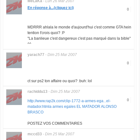
MéLaKa
-
Lun 26 Mar 2007
En réponse à...(cliquez ici)
0
MDRRR ahlala le monde d'aujourd'hui c'est comme GTA hein
tention t'crois quoi? :P
"La banlieue c'est dangereux c'est pas marqué dans la bible"
^^
yarach77
-
Dim 25 Mar 2007
0
ct sur ps2 ton affaire ou quoi? :buh: lol
rachiddu13
-
Dim 25 Mar 2007
0
http://www.rap2k.com/clip-1772-a-armes-ega...el-
matador.html
a armes egales EL MATADOR ALONSO
BRASCO
POSTEZ VOS COMMENTAIRES
mccd33
-
Dim 25 Mar 2007