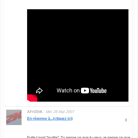
AFrODiK
-
Mer 28 Mar 2007
En réponse à...(cliquez ici)
0
Evite t post "inutile": Tu pense ce que tu veux, je pense ce que