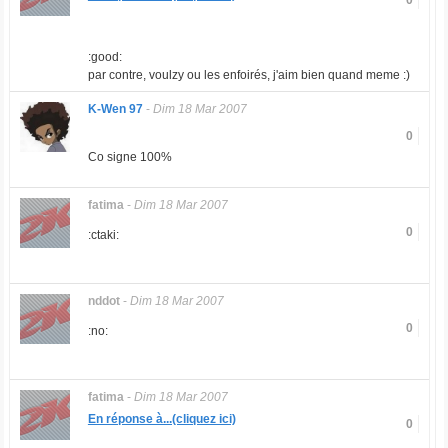
0
:good:
par contre, voulzy ou les enfoirés, j'aim bien quand meme :)
K-Wen 97
-
Dim 18 Mar 2007
0
Co signe 100%
fatima
-
Dim 18 Mar 2007
0
:ctaki:
nddot
-
Dim 18 Mar 2007
0
:no:
fatima
-
Dim 18 Mar 2007
En réponse à...(cliquez ici)
0