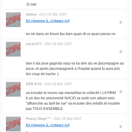
:D mdr
fatima
-
Dim 18 Mar 2007
En réponse à...(cliquez ici)
0
en né dans un forum fau bien quan dt ce quan panse nn
yarach77
-
Dim 18 Mar 2007
0
ben il sla joue gagnsta vasy va lui dire stu ve jtacompagne au
puce..et après jtacompagneré a l'hopital quand tu aura pris
ton coup de hache :)
DER-K10
-
Dim 18 Mar 2007
0
va ecouter le nouvo rap marseillais le collectif c LA FIRM
é un des mc prenommé NACIO va sortir son album solo
"affranchie au tarif de rue" va ecouter des inédits ét noublie
pas TOUS ENSEMBLE.
Pussy Shop ^^
-
Dim 18 Mar 2007
En réponse à...(cliquez ici)
0