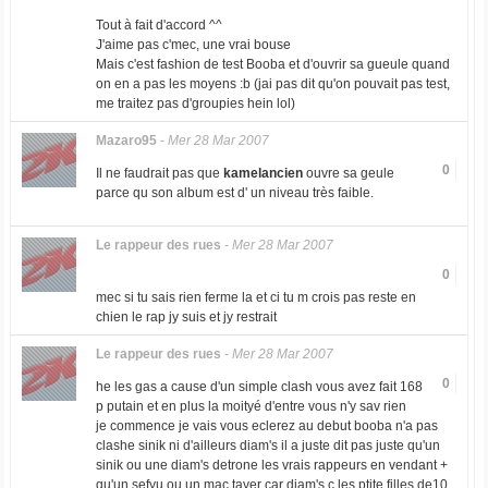
Tout à fait d'accord ^^
J'aime pas c'mec, une vrai bouse
Mais c'est fashion de test Booba et d'ouvrir sa gueule quand
on en a pas les moyens :b (jai pas dit qu'on pouvait pas test,
me traitez pas d'groupies hein lol)
Mazaro95
-
Mer 28 Mar 2007
0
Il ne faudrait pas que
kamelancien
ouvre sa geule
parce qu son album est d' un niveau très faible.
Le rappeur des rues
-
Mer 28 Mar 2007
0
mec si tu sais rien ferme la et ci tu m crois pas reste en
chien le rap jy suis et jy restrait
Le rappeur des rues
-
Mer 28 Mar 2007
0
he les gas a cause d'un simple clash vous avez fait 168
p putain et en plus la moityé d'entre vous n'y sav rien
je commence je vais vous eclerez au debut booba n'a pas
clashe sinik ni d'ailleurs diam's il a juste dit pas juste qu'un
sinik ou une diam's detrone les vrais rappeurs en vendant +
qu'un sefyu ou un mac tayer car diam's c les ptite filles de10