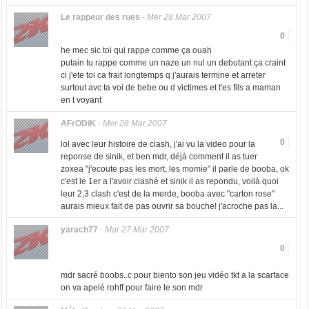
Le rappeur des rues
-
Mer 28 Mar 2007
0
he mec sic toi qui rappe comme ça ouah
putain tu rappe comme un naze un nul un debutant ça craint
ci j'ete toi ca frait longtemps q j'aurais termine et arreter
surtout avc ta voi de bebe ou d victimes et t'es fils a maman
en t voyant
AFrODiK
-
Mer 28 Mar 2007
0
lol avec leur histoire de clash, j'ai vu la video pour la
reponse de sinik, et ben mdr, déjà comment il as tuer
zoxea "j'ecoute pas les mort, les momie" il parle de booba, ok
c'est le 1er a l'avoir clashé et sinik il as repondu, voilà quoi
leur 2,3 clash c'est de la merde, booba avec "carton rose"
aurais mieux fait de pas ouvrir sa bouche! j'acroche pas la...
yarach77
-
Mar 27 Mar 2007
0
mdr sacré boobs..c pour biento son jeu vidéo tkt a la scarface
on va apelé rohff pour faire le son mdr