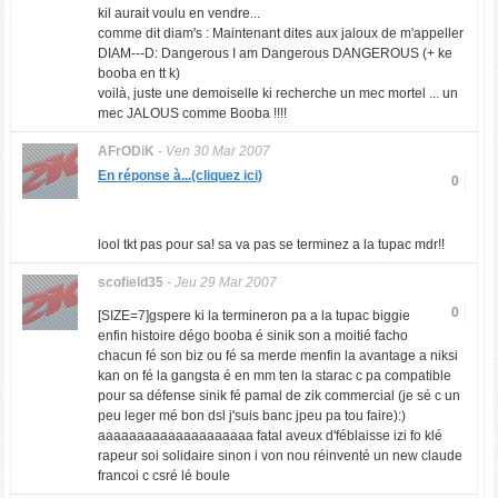
kil aurait voulu en vendre...
comme dit diam's : Maintenant dites aux jaloux de m'appeller
DIAM---D: Dangerous I am Dangerous DANGEROUS (+ ke
booba en tt k)
voilà, juste une demoiselle ki recherche un mec mortel ... un
mec JALOUS comme Booba !!!!
AFrODiK
-
Ven 30 Mar 2007
En réponse à...(cliquez ici)
0
lool tkt pas pour sa! sa va pas se terminez a la tupac mdr!!
scofield35
-
Jeu 29 Mar 2007
0
[SIZE=7]gspere ki la termineron pa a la tupac biggie
enfin histoire dégo booba é sinik son a moitié facho
chacun fé son biz ou fé sa merde menfin la avantage a niksi
kan on fé la gangsta é en mm ten la starac c pa compatible
pour sa défense sinik fé pamal de zik commercial (je sé c un
peu leger mé bon dsl j'suis banc jpeu pa tou faire):)
aaaaaaaaaaaaaaaaaaaa fatal aveux d'féblaisse izi fo klé
rapeur soi solidaire sinon i von nou réinventé un new claude
francoi c csré lé boule