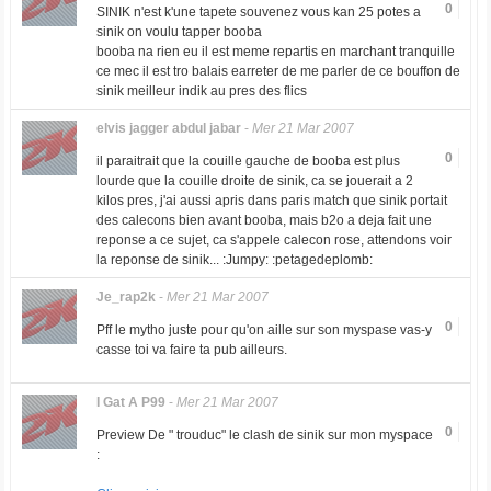
0
SINIK n'est k'une tapete souvenez vous kan 25 potes a
sinik on voulu tapper booba
booba na rien eu il est meme repartis en marchant tranquille
ce mec il est tro balais earreter de me parler de ce bouffon de
sinik meilleur indik au pres des flics
elvis jagger abdul jabar
-
Mer 21 Mar 2007
0
il paraitrait que la couille gauche de booba est plus
lourde que la couille droite de sinik, ca se jouerait a 2
kilos pres, j'ai aussi apris dans paris match que sinik portait
des calecons bien avant booba, mais b2o a deja fait une
reponse a ce sujet, ca s'appele calecon rose, attendons voir
la reponse de sinik... :Jumpy: :petagedeplomb:
Je_rap2k
-
Mer 21 Mar 2007
0
Pff le mytho juste pour qu'on aille sur son myspase vas-y
casse toi va faire ta pub ailleurs.
I Gat A P99
-
Mer 21 Mar 2007
0
Preview De "
trouduc
" le clash de sinik sur mon myspace
: