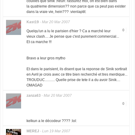
couilles que sinik :heuh: rassurez moi, on est bien dans
la quatrieme dimension?? non parce que ca peut pas exister
dans la vraie vie, hein??? :vienlaptit:
Kast19
-
Mar 20 Mar 2007
0
Quelqu'un a lu le parisien d'hier ? Ca a marché leur
vieux clash.... Je pense que c'est purement commercial...
Et ca marche !!!
Bravo a leur gros mytho
Et dans le parisient, ils disent que la reponse de Sinik sortirait
en Avril je crois avec ce titre bien recherché et tres merdique...
TROUDUC........... Quelle prise de tete il a du avoir Sinik....
OMAGAD
zanza63
-
Mar 20 Mar 2007
0
kelkun a le décodeur ???? :lol:
MEREJ
-
Lun 19 Mar 2007