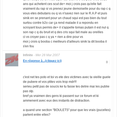
ans qui achetent ces scut de+ moi j crois pas qu'elle fait
vraiment du rap si vs prenez jeune demoiselle pour du rap c q
vous etes debutans ou q vs n'savez rien sur le R.A.P et puis
sinik en se prenant pour un chaud squi est pas bien du tout
surtou contre b2o car ça rend malade il a repondu en
scroyant tous permis de+ il s'appelle tomas putain il est nul q
son rap c q du bruit et q des cris squi fait male au oreilles
ci vs croyer pas c q ya + rien a dire pour vs
moi j crois q booba c meilleurs d'ailleurs sinik la dit booba il
s'en fou
Infinite
-
Mer 28 Mar 2007
En réponse à...(cliquez ici)
0
c'est net tes poto et toi vs ete des victimes avec ta vieille guele
de pubere et vos ptites vois trop mdr!!!
serieu petit pas de soucis ke tu fasse tes delire mai les publie
pas stp.
bref ya vraimen des gens ki passent sur ce forum et ki
ammenent avec eux des instants de distraction.
a quand une section "BOULETS" pour que les vrais (pucelles)
parlent entre elles?