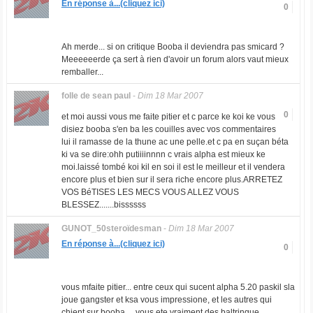
En réponse à...(cliquez ici)
0
Ah merde... si on critique Booba il deviendra pas smicard ?
Meeeeeerde ça sert à rien d'avoir un forum alors vaut mieux
remballer...
folle de sean paul
-
Dim 18 Mar 2007
0
et moi aussi vous me faite pitier et c parce ke koi ke vous
disiez booba s'en ba les couilles avec vos commentaires
lui il ramasse de la thune ac une pelle.et c pa en suçan béta
ki va se dire:ohh putiiiinnnn c vrais alpha est mieux ke
moi.laissé tombé koi kil en soi il est le meilleur et il vendera
encore plus et bien sur il sera riche encore plus.ARRETEZ
VOS BéTISES LES MECS VOUS ALLEZ VOUS
BLESSEZ.......bissssss
GUNOT_50steroïdesman
-
Dim 18 Mar 2007
En réponse à...(cliquez ici)
0
vous mfaite pitier... entre ceux qui sucent alpha 5.20 paskil sla
joue gangster et ksa vous impressione, et les autres qui
chient sur booba.... vous ete vraiment des baltringue