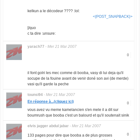
kelkun a le décodeur ???? :lol:
<{POST_SNAPBACK}>
[/quo
c ta dire :unsure:
yarach77
-
Mer 21 Mar 2007
0
il font golri les mec comme di booba, vasy di lui deja qu'il
socupe de la fouine avant de venir doné son avi (de merde)
vasi qu'il garde la peche
tounsi94
-
Mer 21 Mar 2007
En réponse à...(cliquez ici)
0
vous avez vu meme kamelancien s'en mele il a dit sur
boumrush que booba c'est un balourd et qu'il soutenait sinik
elvis jagger abdul jabar
-
Mer 21 Mar 2007
0
133 pages pour dire que booba a de plus grosses