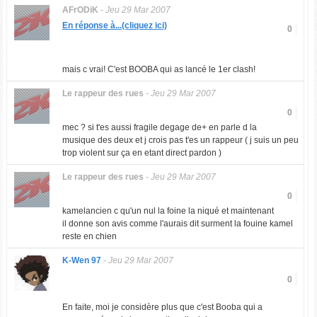
AFrODiK
-
Jeu 29 Mar 2007
En réponse à...(cliquez ici)
0
mais c vrai! C'est BOOBA qui as lancé le 1er clash!
Le rappeur des rues
-
Jeu 29 Mar 2007
0
mec ? si t'es aussi fragile degage de+ en parle d la
musique des deux et j crois pas t'es un rappeur ( j suis un peu
trop violent sur ça en etant direct pardon )
Le rappeur des rues
-
Jeu 29 Mar 2007
0
kamelancien c qu'un nul la foine la niqué et maintenant
il donne son avis comme l'aurais dit surment la fouine kamel
reste en chien
K-Wen 97
-
Jeu 29 Mar 2007
0
En faite, moi je considère plus que c'est Booba qui a