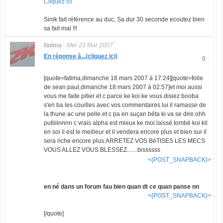
Cliquez ici
Sinik fait référence au duc, Sa dur 30 seconde ecoutez bien
sa fait mal !!!
fatima
-
Mer 21 Mar 2007
En réponse à...(cliquez ici)
0
[quote=fatima,dimanche 18 mars 2007 à 17:24][quote=folle
de sean paul,dimanche 18 mars 2007 à 02:57]et moi aussi
vous me faite pitier et c parce ke koi ke vous disiez booba
s'en ba les couilles avec vos commentaires lui il ramasse de
la thune ac une pelle.et c pa en suçan béta ki va se dire:ohh
putiiiinnnn c vrais alpha est mieux ke moi.laissé tombé koi kil
en soi il est le meilleur et il vendera encore plus et bien sur il
sera riche encore plus.ARRETEZ VOS BéTISES LES MECS
VOUS ALLEZ VOUS BLESSEZ.......bissssss
<{POST_SNAPBACK}>
en né dans un forum fau bien quan dt ce quan panse nn
<{POST_SNAPBACK}>
[/quote]