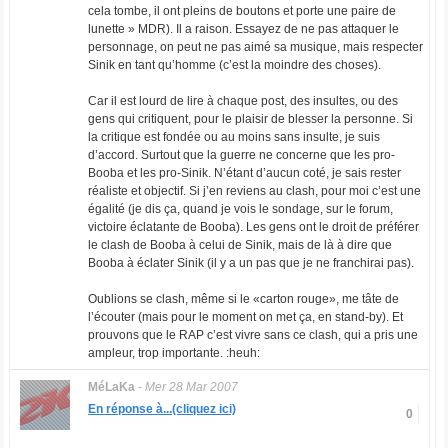
cela tombe, il ont pleins de boutons et porte une paire de
lunette » MDR). Il a raison. Essayez de ne pas attaquer le
personnage, on peut ne pas aimé sa musique, mais respecter
Sinik en tant qu’homme (c’est la moindre des choses).
Car il est lourd de lire à chaque post, des insultes, ou des
gens qui critiquent, pour le plaisir de blesser la personne. Si
la critique est fondée ou au moins sans insulte, je suis
d’accord. Surtout que la guerre ne concerne que les pro-
Booba et les pro-Sinik. N’étant d’aucun coté, je sais rester
réaliste et objectif. Si j’en reviens au clash, pour moi c’est une
égalité (je dis ça, quand je vois le sondage, sur le forum,
victoire éclatante de Booba). Les gens ont le droit de préférer
le clash de Booba à celui de Sinik, mais de là à dire que
Booba à éclater Sinik (il y a un pas que je ne franchirai pas).
Oublions se clash, même si le «carton rouge», me tâte de
l’écouter (mais pour le moment on met ça, en stand-by). Et
prouvons que le RAP c’est vivre sans ce clash, qui a pris une
ampleur, trop importante. :heuh:
MéLaKa
-
Mer 28 Mar 2007
En réponse à...(cliquez ici)
0