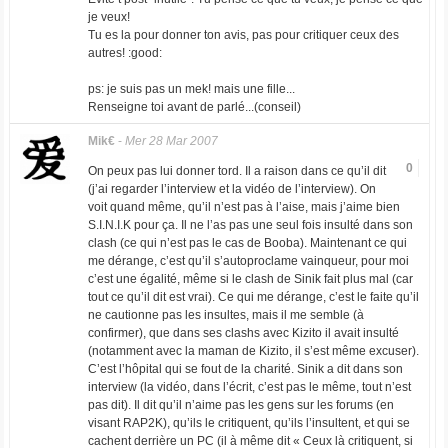
je veux!
Tu es la pour donner ton avis, pas pour critiquer ceux des
autres! :good:
ps: je suis pas un mek! mais une fille...
Renseigne toi avant de parlé...(conseil)
Mik€
-
Mer 28 Mar 2007
0
On peux pas lui donner tord. Il a raison dans ce qu’il dit
(j’ai regarder l’interview et la vidéo de l’interview). On
voit quand même, qu’il n’est pas à l’aise, mais j’aime bien
S.I.N.I.K pour ça. Il ne l’as pas une seul fois insulté dans son
clash (ce qui n’est pas le cas de Booba). Maintenant ce qui
me dérange, c’est qu’il s’autoproclame vainqueur, pour moi
c’est une égalité, même si le clash de Sinik fait plus mal (car
tout ce qu’il dit est vrai). Ce qui me dérange, c’est le faite qu’il
ne cautionne pas les insultes, mais il me semble (à
confirmer), que dans ses clashs avec Kizito il avait insulté
(notamment avec la maman de Kizito, il s’est même excuser).
C’est l’hôpital qui se fout de la charité. Sinik a dit dans son
interview (la vidéo, dans l’écrit, c’est pas le même, tout n’est
pas dit). Il dit qu’il n’aime pas les gens sur les forums (en
visant RAP2K), qu’ils le critiquent, qu’ils l’insultent, et qui se
cachent derrière un PC (il à même dit « Ceux là critiquent, si