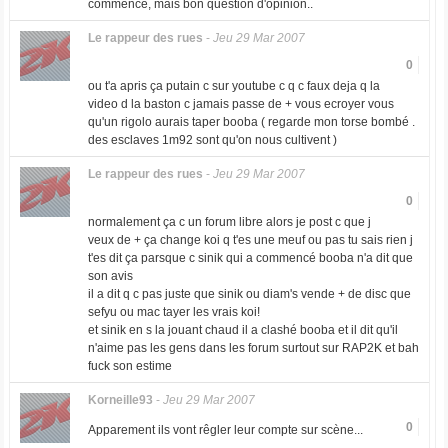
commencé, mais bon question d'opinion..
Le rappeur des rues
-
Jeu 29 Mar 2007
0
ou t'a apris ça putain c sur youtube c q c faux deja q la
video d la baston c jamais passe de + vous ecroyer vous
qu'un rigolo aurais taper booba ( regarde mon torse bombé .
des esclaves 1m92 sont qu'on nous cultivent )
Le rappeur des rues
-
Jeu 29 Mar 2007
0
normalement ça c un forum libre alors je post c que j
veux de + ça change koi q t'es une meuf ou pas tu sais rien j
t'es dit ça parsque c sinik qui a commencé booba n'a dit que
son avis
il a dit q c pas juste que sinik ou diam's vende + de disc que
sefyu ou mac tayer les vrais koi!
et sinik en s la jouant chaud il a clashé booba et il dit qu'il
n'aime pas les gens dans les forum surtout sur RAP2K et bah
fuck son estime
Korneille93
-
Jeu 29 Mar 2007
0
Apparement ils vont rêgler leur compte sur scène...