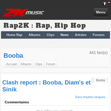
Menu
Rap2K : Rap, Hip Hop
Home Rap
Albums
Clips
News
Artistes
Forums
441 fan(s)
Booba
Accueil
Albums
Clips
Forum
Booba
Clash report : Booba, Diam's et
Sinik
Dans d'autres langues
Commentaires