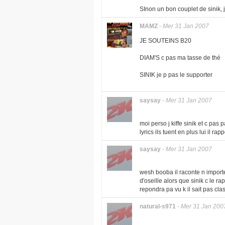
SInon un bon couplet de sinik, je
MAMZ
-
Mer 31 Jan 2007
JE SOUTEINS B20
DIAM'S c pas ma tasse de thé
SINIK je p pas le supporter
saysay
-
Mer 31 Jan 2007
moi perso j kiffe sinik et c pas 
lyrics ils tuent en plus lui il r
saysay
-
Mer 31 Jan 2007
wesh booba il raconte n import
d'oseille alors que sinik c le ra
repondra pa vu k il sait pas clas
natural-s971
-
Mer 31 Jan 200