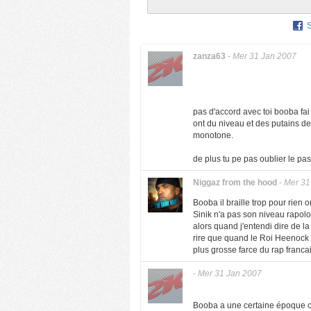
zanza63
-
Mer 31 Jan 2007
pas d'accord avec toi booba fa
ont du niveau et des putains de 
monotone.
de plus tu pe pas oublier le pass
Niggaz from the hood
-
Mer 31
Booba il braille trop pour rien
Sinik n'a pas son niveau rapolo
alors quand j'entendi dire de l
rire que quand le Roi Heenock e
plus grosse farce du rap francai
-
Mer 31 Jan 2007
Booba a une certaine époque c'