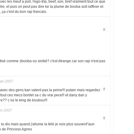
 avec les meuf a poil, l'ego-trip, beef, son, bref vraiment tout ce que
titre, et puis on peut pas dire ke la plume de booba soit raffiner et
, ça c'est du bon rap francais.
0
isé comme zbooba ou siniké? c'est étrange car son rap n'est pas
Jan 2007
0
e avec des gens kan valent pas la peine!!! putain mais regardez
out ces mecs bordel sa c du vrai pera!!! et dany dan y
re?? c lui le king de boubou!!!
an 2007
0
e tu dis mais quand j'allume la télé je vois plus souvent"aun
on de Princess Agnes