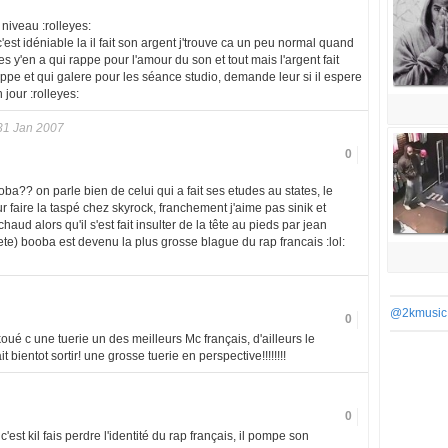
 niveau :rolleyes:
est idéniable la il fait son argent j'trouve ca un peu normal quand
 y'en a qui rappe pour l'amour du son et tout mais l'argent fait
rappe et qui galere pour les séance studio, demande leur si il espere
 jour :rolleyes:
31 Jan 2007
0
ooba?? on parle bien de celui qui a fait ses etudes au states, le
r faire la taspé chez skyrock, franchement j'aime pas sinik et
aud alors qu'il s'est fait insulter de la tête au pieds par jean
ete) booba est devenu la plus grosse blague du rap francais :lol:
@2kmusic
0
oué c une tuerie un des meilleurs Mc français, d'ailleurs le
ientot sortir! une grosse tuerie en perspective!!!!!!!!
0
est kil fais perdre l'identité du rap français, il pompe son