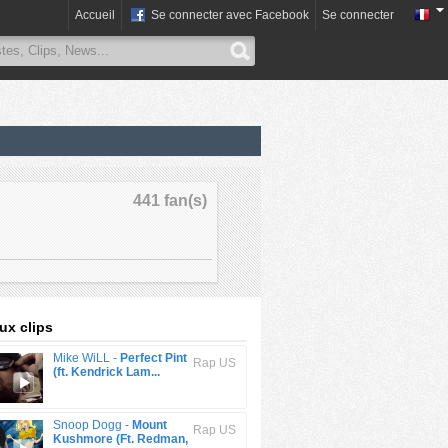
Accueil
Se connecter avec Facebook
Se connecter
441 fan(s)
x clips
Mike WiLL -
Perfect Pint
Rap US
(ft. Kendrick Lam...
Snoop Dogg -
Mount
Rap US
Kushmore (Ft. Redman,