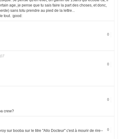
 musique. Je pense qu'en effet, un gamin de 13ans qui ecoute ca, il
ertain age, je pense que tu sais faire la part des choses, et donc,
rde) sans totu prendre au pied de la lettre...
e tout. :good:
0
007
0
0
pa crew?
0
y sur booba sur le titre "Allo Docteur" c'est à mourir de rire--