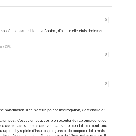
0
assé a la star ac bien avt Booba , d'ailleur elle etais drolement
Jan 2007
0
0
 ponctuation si ce n'est un point d'interrogation, c'est chaud et
a ton post, c'est qu'on peut tres bien ecouter du rap engagé, et du
st ce que je fais. si je suis enervé a cause de mon taf, ma meuf, une
u rap ou il y a plein d'insultes, de guns et de pocpoc ( :lol: ) mais