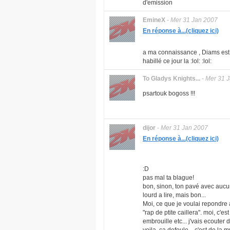
d'emission
EmineX
-
Mer 31 Jan 2007
En réponse à...(cliquez ici)
a ma connaissance , Diams est p
habillé ce jour la :lol: :lol:
To Gladys Knights...
-
Mer 31 
psartouk bogoss !!!
dijor
-
Mer 31 Jan 2007
En réponse à...(cliquez ici)
:D
pas mal ta blague!
bon, sinon, ton pavé avec aucune
lourd a lire, mais bon...
Moi, ce que je voulai repondre 
"rap de ptite caillera". moi, c'e
embrouille etc... j'vais ecouter d