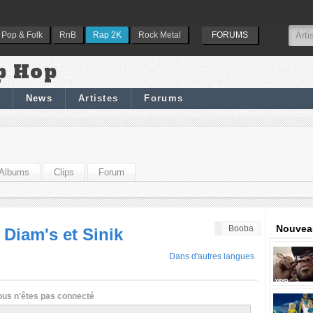
Pop & Folk
RnB
Rap 2K
Rock Metal
FORUMS
p Hop
News
Artistes
Forums
Albums
Clips
Forum
Nouveau
Booba
 Diam's et Sinik
Dans d'autres langues
ous n'êtes pas connecté