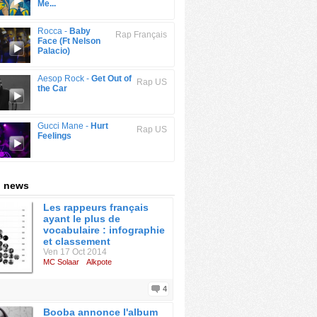
Me...
Rocca -
Baby
Rap Français
Face (Ft Nelson
Palacio)
Aesop Rock -
Get Out of
Rap US
the Car
Gucci Mane -
Hurt
Rap US
Feelings
: news
Les rappeurs français
ayant le plus de
vocabulaire : infographie
et classement
Ven 17 Oct 2014
MC Solaar
Alkpote
4
Booba annonce l'album