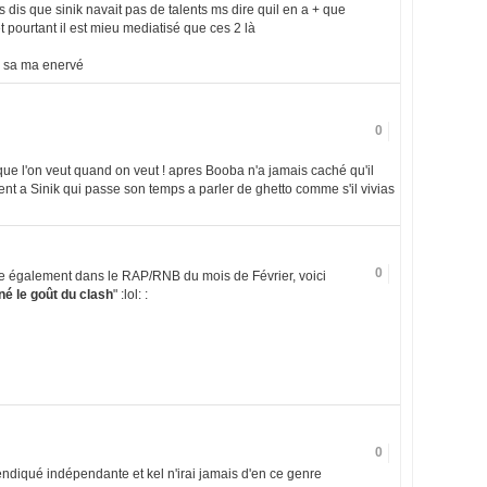
 dis que sinik navait pas de talents ms dire quil en a + que
et pourtant il est mieu mediatisé que ces 2 là
is sa ma enervé
0
 que l'on veut quand on veut ! apres Booba n'a jamais caché qu'il
nt a Sinik qui passe son temps a parler de ghetto comme s'il vivias
0
nse également dans le RAP/RNB du mois de Février, voici
é le goût du clash
" :lol: :
0
endiqué indépendante et kel n'irai jamais d'en ce genre