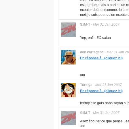
voila, ca defoule... c'est de la
est perdue, mais a partir d'un c
ecouter de tout (comme de la me
moi, je suis pour qu'on ecoute d
SliM-T
-
Mer 31 Jan 2007
Yep, enfin EX-saian
don cartagena
-
Mer 31 Jan 2
En réponse à...(cliquez ici)
oui
Türkiye
-
Mer 31 Jan 2007
En réponse à...(cliquez ici)
leeroy c le gars dans sayan su
SliM-T
-
Mer 31 Jan 2007
Allez écouter ce que pense Leero
->>