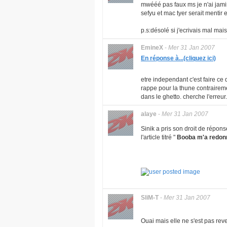
mwééé pas faux ms je n'ai jamis
sefyu et mac tyer serait mentir 
p.s:désolé si j'ecrivais mal ma
EmineX
-
Mer 31 Jan 2007
En réponse à...(cliquez ici)
etre independant c'est faire ce
rappe pour la thune contraireme
dans le ghetto. cherche l'erreur.
alaye
-
Mer 31 Jan 2007
Sinik a pris son droit de répo
l'article titré "
Booba m'a redonn
SliM-T
-
Mer 31 Jan 2007
Ouai mais elle ne s'est pas rev