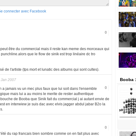
Se connecter avec Facebook
0
i peut être du commercial mais il reste kan meme des morceaux qui
punchline.alors que le flow de sinik est trop linéaire dc tro
é de l'artiste (tps mort et lunatic des albums qui sont cultes).
Booba 
 Jan 2007
0
 on a jamais vu un mec plus faux que lui soit dans l'ensemble
gique mais lui a au moins le merite de rester authentique
a bouche de Booba que Sinik fait du commercial j ai autant envie de
st en interwiew je suis dac avec elvis jagger abdul jabar B2o la
s.
0
été du rap francais bien sombre comme on en fait plus avec