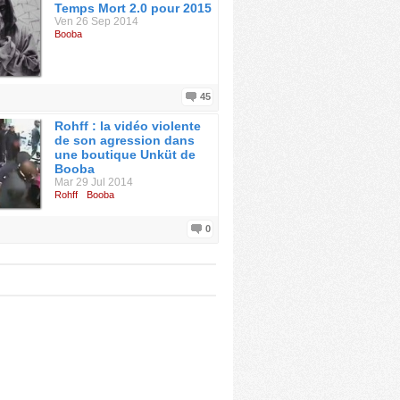
Temps Mort 2.0 pour 2015
Ven 26 Sep 2014
Booba
45
Rohff : la vidéo violente
de son agression dans
une boutique Unküt de
Booba
Mar 29 Jul 2014
Rohff
Booba
0