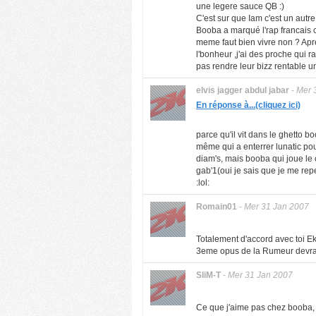
une legere sauce QB :)
C'est sur que Iam c'est un autre
Booba a marqué l'rap francais c'
meme faut bien vivre non ? Apres
l'bonheur ,j'ai des proche qui 
pas rendre leur bizz rentable un
elvis jagger abdul jabar
-
Mer 
En réponse à...(cliquez ici)
parce qu'il vit dans le ghetto b
même qui a enterrer lunatic pou
diam's, mais booba qui joue le ch
gab'1(oui je sais que je me rep
:lol:
Romain01
-
Mer 31 Jan 2007
Totalement d'accord avec toi Ek
3eme opus de la Rumeur devrait b
SliM-T
-
Mer 31 Jan 2007
Ce que j'aime pas chez booba, c'