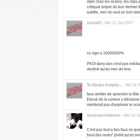
style chez les ricains, les clips
critiquai sniper ds leur dernier 
subtile, rien ne veut un bon Iam
zanza63
-
Mer 31 Jan 2007
co sign a 10000000%
PKOI dany dan n'est pas médiat
destiné qu'au mec de tess
To Gladys Knights...
-
Mer 31 
faux arréter de sprendre la têt
Ekoué de la rumeur y déclasse t
mériterait pas d'exploser le sco
nastynastradamus
-
Mer 31 J
C'est pas tout a fais faux ce qu
bout des reves" plutot qu'un s