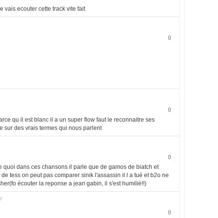
 vais ecouter cette track vite fait
0
0
parce qu il est blanc il a un super flow faut le reconnaitre ses
appe sur des vrais termes qui nous parlent
0
e quoi dans ces chansons il parle que de gamos de biatch et
p de tess on peut pas comparer sinik l'assassin il l a tué et b2o ne
her(fo écouter la reponse a jean gabin, il s'est humilié!!)
7
0