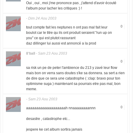
Oui , oui , moi j'me prononce pas , j'attend d'avoir écouté
l'album pour lacher les critiques :) !
-
Dim 24 Aou 2003
0
tout compte fait les neptunes n ont pas mal fait leur
boulot car le titre qu ils ont produit seraient "run up on
you" ce qui est plutot rassurant
daz dillinger lui aussi est annoncé a la prod
8'ball
-
Sam 23 Aou 2003
0
sa risk un pe de peter l'ambience du 213 y zavé leur flow
mais bon on verra sans doutes s'ke sa donnera. sa sert a rien
de dire que ce sera une catastrophe ( :clap: bravo pour ton
optimisme suga ) maintenant sa pourrais etre pas mal, bon
meme.
-
Sam 23 Aou 2003
0
aaaaaaaaaaaaaaaaaaah nnaaaaaaaannn
desastre , catastrophe etc...
jespere ke cet album sortira jamais