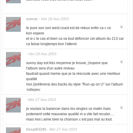
xzerus
-
Ven 29 Aou 2003
0
le pure son son west coast est de retour enfin ca c ce
kon espere
et si c le cas et bien ca va tout défoncer cet album du 213 car
ca faisai longtemps kon l'attend
-
Ven 29 Aou 2003
0
sunny day est trés moyenne je trouve, j'espere que
l'album sera d'un autre niveau
faudrait quand meme que je la réecoute avec une meilleur
qualité
moi j'préfererai des tracks du style "Run up on U" sur l'album
:rolleyes:
-
Mer 27 Aou 2003
0
je voulais la balancer dans les singles ce matin mais
justement cette mauvaise qualité m a vite fait reculer.....
mais moi j aime bien la chanson c est pas mal su tout.
Despi93290
-
Mer 27 Aou 2003