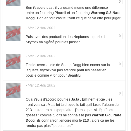
0
Ben j'espere pas , il y a quand meme une difference
entre un featuring Pharell et un featuring
Warreng G
&
Nate
Dogg
. Bon en tout cas faut voir ce que ca va etre pour juger !
-
Mar 12 Aou 2003
0
Puis avec des production des Neptunes tu parle si
Skyrock va s'géné pour les passer
-
Mar 12 Aou 2003
0
Tinkiet avec la tete de Snoop Dogg bien encrer sur la
jaquette skyrock va pas atendre pour les passer en
boucle comme y font pour Beautiful
-
Mar 12 Aou 2003
0
Ouai j'suis d'accord pour les
JaJa
,
Eminem
et cie , les
iront vers sa . Mais toi tu dit que le fait qu'il fasse l'album de
213 les rendra plus populaire , j'pense pas si déja " ses
gosses " comme tu dits ne connaisse pas
Warren G
ou
Nate
Dogg
, ils connaitront encore moi le
213
, alors ca ne les
rendra pas plus " populaires " !