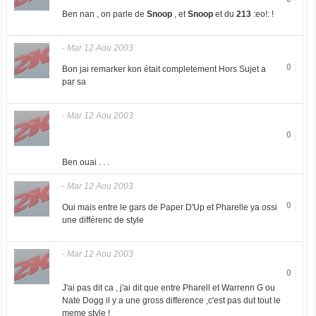
Ben nan , on parle de
Snoop
, et
Snoop
et du
213
:eo!: !
-
Mar 12 Aou 2003
0
Bon jai remarker kon était completement Hors Sujet a
par sa
-
Mar 12 Aou 2003
0
Ben ouai . . .
-
Mar 12 Aou 2003
0
Oui mais entre le gars de Paper D'Up et Pharelle ya ossi
une différenc de style
-
Mar 12 Aou 2003
0
J'ai pas dit ca , j'ai dit que entre Pharell et Warrenn G ou
Nate Dogg il y a une gross difference ,c'est pas dut tout le
meme style !