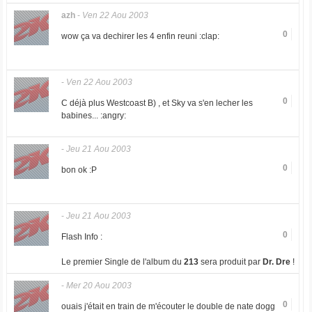
azh
-
Ven 22 Aou 2003
0
wow ça va dechirer les 4 enfin reuni :clap:
-
Ven 22 Aou 2003
0
C déjà plus Westcoast B) , et Sky va s'en lecher les
babines... :angry:
-
Jeu 21 Aou 2003
0
bon ok :P
-
Jeu 21 Aou 2003
0
Flash Info :
Le premier Single de l'album du
213
sera produit par
Dr. Dre
!
-
Mer 20 Aou 2003
0
ouais j'était en train de m'écouter le double de nate dogg