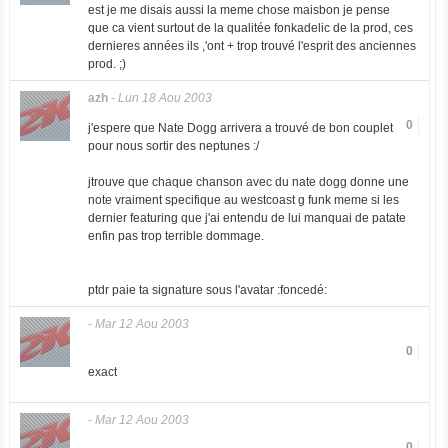
est je me disais aussi la meme chose maisbon je pense
que ca vient surtout de la qualitée fonkadelic de la prod, ces
dernieres années ils ,'ont + trop trouvé l'esprit des anciennes
prod. ;)
azh
-
Lun 18 Aou 2003
0
j'espere que Nate Dogg arrivera a trouvé de bon couplet
pour nous sortir des neptunes :/
jtrouve que chaque chanson avec du nate dogg donne une
note vraiment specifique au westcoast g funk meme si les
dernier featuring que j'ai entendu de lui manquai de patate
enfin pas trop terrible dommage.
ptdr paie ta signature sous l'avatar :foncedé:
-
Mar 12 Aou 2003
0
exact
-
Mar 12 Aou 2003
0