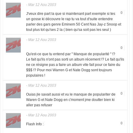
-
Mar 12 Aou 2003
0
J'veux dire part la que si maintenant part exemple si tes
un gosse ki découvre le rap tu va tout d'suite entendre
parler des gars genre Eminem 50 Cent Nas Jay-z Snoop et
tout plus tot qu'ses 2 la ( bien qu'sa soit pas les seul )
-
Mar 12 Aou 2003
0
Qu'est-ce que tu entend par " Manque de popularité " !?
Le fait qu'ils n'ont pas sorti un album récement !? Le fait qu'ils
ne ce résigne pas a faire un album vite fait pour ce faire du
$$$ !? Pour moi Warren G et Nate Dogg sont toujours
populaires !
-
Mar 12 Aou 2003
0
Ouias jle savait aussi et vu le manque de populariter de
Waren G et Nate Dogg en c'moment jme doutter bien ki
aller pas refuser
-
Mar 12 Aou 2003
0
Flash Info :