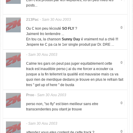
Euh c'est produit par les Neptunes, lis un peu mieu les
posts...
213Pac
-
Sam 30 Aou 2003
0
Ou C kon peu lécouté
SO FLY
?
Jaimeré tro lentendre ...
En tou ca, la chanson
Sunny Day
é vraiment nul a chié !!!
Jespere ke C pa ca le 1er single produit par Dr. DRE ...
-
Sam 30 Aou 2003
0
Calme les gars on peut pas juger equitablement cette
track est inaudible perso j ai du me forcer a ecouter ca
jusque a la fin tellemnt la qualité est mauvaise mais ca va
quoi rien de merdique dedans je trouve en plus le refrain fait
tres " get up of here " de busta
Proo
-
Sam 30 Aou 2003
0
perso non, "so fly" est bien meilleur sans etre
transcendentes pou otant je trouve
-
Sam 30 Aou 2003
0
attendez vous etes content de cette track ?