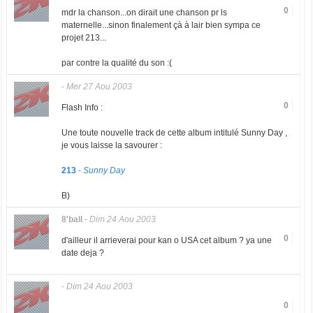
0
mdr la chanson...on dirait une chanson pr ls
maternelle...sinon finalement çà à lair bien sympa ce
projet 213...
par contre la qualité du son :(
-
Mer 27 Aou 2003
0
Flash Info :
Une toute nouvelle track de cette album intitulé Sunny Day ,
je vous laisse la savourer :
213
-
Sunny Day
B)
8'ball
-
Dim 24 Aou 2003
0
d'ailleur il arrieverai pour kan o USA cet album ? ya une
date deja ?
-
Dim 24 Aou 2003
0