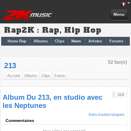
Menu
Rap2K : Rap, Hip Hop
Home Rap
Albums
Clips
News
Artistes
Forums
52 fan(s)
213
Accueil
Albums
Clips
Forum
213
Album Du 213, en studio avec
les Neptunes
Dans d'autres langues
Commentaires