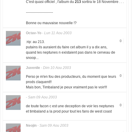
C'est quasi officiel , l'album du
213
sortira le 18 Novembre . . .
-----------------------
Bonne ou mauvaise nouvelle !?
Octav-Yo
-
Lun 11 Aou 2003
0
:rip: au 213.
putains ils auraient du faire cet album il y a dix ans,
quand les neptunes n existaient pas dans le cerveau de
snoop...
Juvenile
-
Dim 10 Aou 2003
0
Perso je m'en fou des producteurs, du moment que leurs
prods claquent!!
Mais bon, Timbaland je peux vraiment pas le voir!!!
-
Sam 09 Aou 2003
0
de toute facon c est une deception de voir les neptunes
et timbaland a la prod pour tout les fans de west coast
Neojin
-
Sam 09 Aou 2003