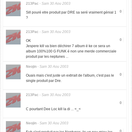
213Pac
-
Sam 30 Aou 2003
0
Sill pouré etre produit par DRE sa seré vraiment génial 1
?
213Pac
-
Sam 30 Aou 2003
0
OK
Jespere kill va bien déchirer 7 album é ke ce sera un
album 100%100 G FUNK é non une merde commerciale
produit par les neptunes ...
Neojin
-
Sam 30 Aou 2003
0
Ouais mais c'est juste un extrrait de l'album, c'est pas le
single produit par Dre.
213Pac
-
Sam 30 Aou 2003
0
C pourtant Dee Loc kill la di ... <_<
Neojin
-
Sam 30 Aou 2003
0