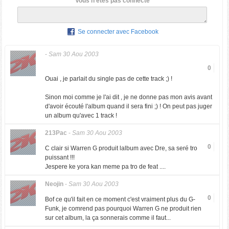
Vous n'êtes pas connecté
Se connecter avec Facebook
-
Sam 30 Aou 2003
0
Ouai , je parlait du single pas de cette track ;) !
Sinon moi comme je l'ai dit , je ne donne pas mon avis avant
d'avoir écouté l'album quand il sera fini ;) ! On peut pas juger
un album qu'avec 1 track !
213Pac
-
Sam 30 Aou 2003
0
C clair si Warren G produit lalbum avec Dre, sa seré tro
puissant !!!
Jespere ke yora kan meme pa tro de feat ....
Neojin
-
Sam 30 Aou 2003
0
Bof ce qu'il fait en ce moment c'est vraiment plus du G-
Funk, je comrend pas pourquoi Warren G ne produit rien
sur cet album, la ça sonnerais comme il faut...