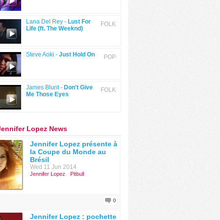
Lana Del Rey -
Lust For
FOLK
Life (ft. The Weeknd)
Steve Aoki -
Just Hold On
POP
James Blunt -
Don't Give
FOLK
Me Those Eyes
Jennifer Lopez News
Jennifer Lopez présente à
la Coupe du Monde au
Brésil
Wed 11 Jun 2014
Jennifer Lopez
Pitbull
0
Jennifer Lopez : pochette