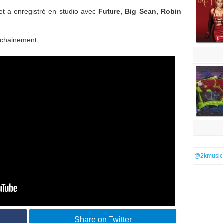
t a enregistré en studio avec
Future, Big Sean, Robin
rochainement.
@2kmusic
Share on Twitter