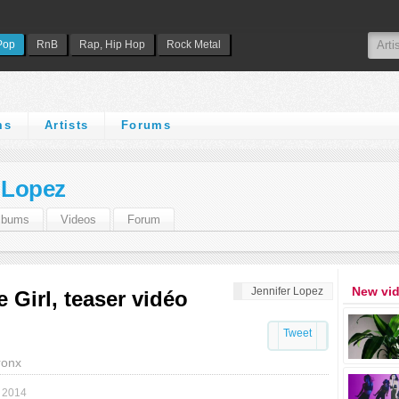
Pop
RnB
Rap, Hip Hop
Rock Metal
ms
Artists
Forums
 Lopez
lbums
Videos
Forum
New vi
Jennifer Lopez
 Girl, teaser vidéo
Tweet
ronx
 2014