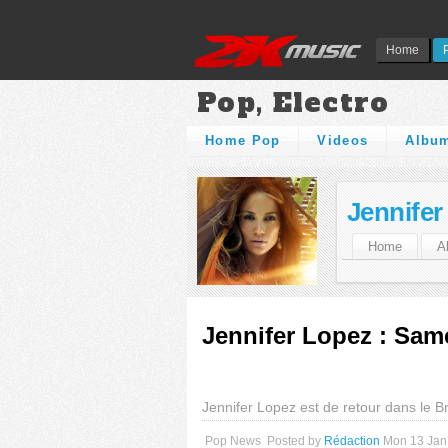
Home
Pop, Electro
Home Pop
Videos
Albu
Jennifer
Home
A
Jennifer Lopez : Same
Jennifer Lopez est de retour dans le B
Pop News
Posted by
Rédaction
Mon 13 Jan