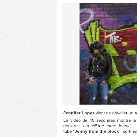
Jennifer Lopez
vient de dévoiler un 
La vidéo de 45 secondes montre la 
déclare :
“I’m still the same Jenny”.
Il
tube “
Jenny from the block
”, sorti e