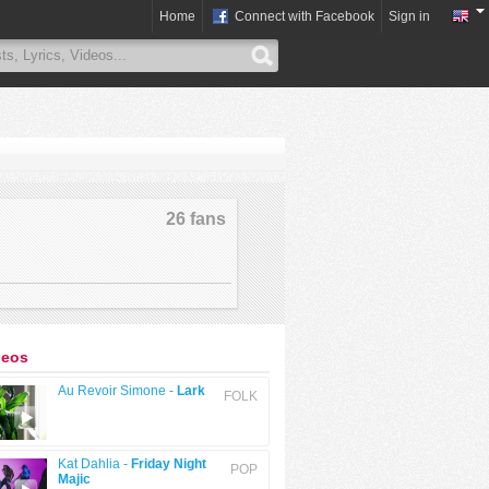
Home
Connect with Facebook
Sign in
26 fans
deos
Au Revoir Simone -
Lark
FOLK
Kat Dahlia -
Friday Night
POP
Majic