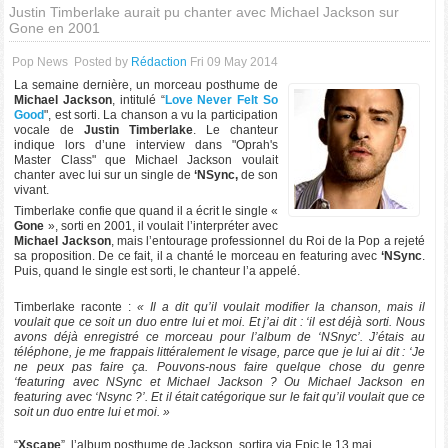
Justin Timberlake aurait pu chanter avec Michael Jackson sur
Gone en 2001
Pop News
Posted by
Rédaction
Fri 09 May 2014
La semaine dernière, un morceau posthume de
Michael Jackson
, intitulé “
Love Never Felt So
Good
", est sorti. La chanson a vu la participation
vocale de
Justin Timberlake
. Le chanteur
indique lors d’une interview dans "Oprah's
Master Class" que Michael Jackson voulait
chanter avec lui sur un single de
‘NSync,
de son
vivant.
Timberlake confie que quand il a écrit le single «
Gone
», sorti en 2001, il voulait l’interpréter avec
Michael Jackson
, mais l’entourage professionnel du Roi de la Pop a rejeté
sa proposition. De ce fait, il a chanté le morceau en featuring avec
‘NSync
.
Puis, quand le single est sorti, le chanteur l’a appelé.
Timberlake raconte :
« Il a dit qu’il voulait modifier la chanson, mais il
voulait que ce soit un duo entre lui et moi. Et j’ai dit : ‘il est déjà sorti. Nous
avons déjà enregistré ce morceau pour l’album de ‘NSnyc’. J’étais au
téléphone, je me frappais littéralement le visage, parce que je lui ai dit : ‘Je
ne peux pas faire ça. Pouvons-nous faire quelque chose du genre
‘featuring avec NSync et Michael Jackson ? Ou Michael Jackson en
featuring avec ‘Nsync ?’. Et il était catégorique sur le fait qu’il voulait que ce
soit un duo entre lui et moi. »
“
Xscape
”, l’album posthume de Jackson, sortira via Epic le 13 mai.