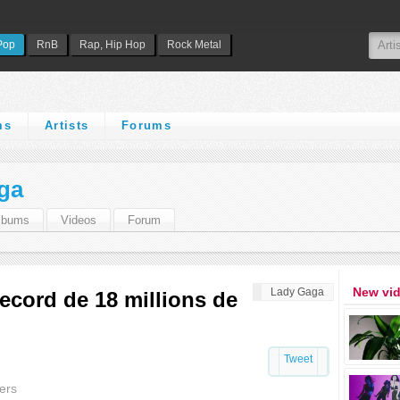
Pop
RnB
Rap, Hip Hop
Rock Metal
ms
Artists
Forums
ga
lbums
Videos
Forum
New vi
Lady Gaga
record de 18 millions de
Tweet
ers