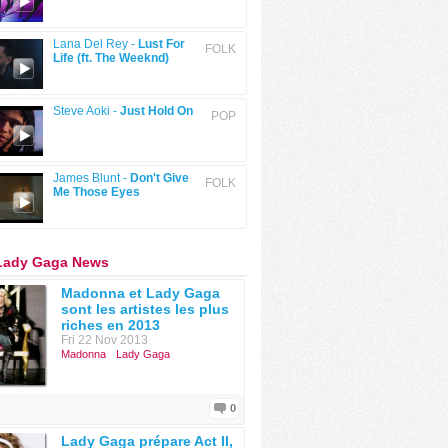
Lana Del Rey -
Lust For
FOLK
Life (ft. The Weeknd)
Steve Aoki -
Just Hold On
POP
James Blunt -
Don't Give
FOLK
Me Those Eyes
 Lady Gaga News
Madonna et Lady Gaga
sont les artistes les plus
riches en 2013
Fri 22 Nov 2013
Madonna
Lady Gaga
0
Lady Gaga prépare Act II,