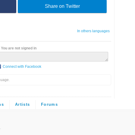
Share on Twitter
In others languages
You are not signed in
Connect with Facebook
guage.
ms
Artists
Forums
.