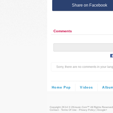
Share on Facebook
Comments
Sorry, there are no comments in your lan
Home Pop
Videos
Albu
Copyright 2K14 © 2Kmusic.com™
All Rights Reserved
Contact - Terms Of Use - Privacy Policy
|
Google+