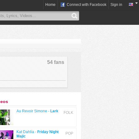
Home
Connect with Facebook
Sign in
54 fans
deos
Au Revoir Simone -
Lark
FOLK
Kat Dahlia -
Friday Night
POP
Majic