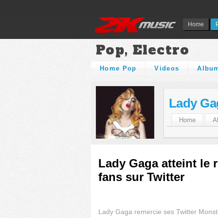
Home
Pop, Electro
Home Pop
Videos
Albu
Lady Ga
Home
A
Lady Gaga atteint le 
fans sur Twitter
Lady Gaga remercie ses Twitter Monst