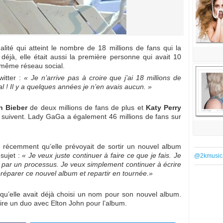
lité qui atteint le nombre de 18 millions de fans qui la
 déjà, elle était aussi la première personne qui avait 10
le même réseau social.
witter :
« Je n’arrive pas à croire que j’ai 18 millions de
al ! Il y a quelques années je n’en avais aucun. »
n Bieber
de deux millions de fans de plus et
Katy Perry
 la suivent. Lady GaGa a également 46 millions de fans sur
é récemment qu’elle prévoyait de sortir un nouvel album
sujet :
« Je veux juste continuer à faire ce que je fais. Je
@2kmusic
 par un processus. Je veux simplement continuer à écrire
réparer ce nouvel album et repartir en tournée.»
qu’elle avait déjà choisi un nom pour son nouvel album.
faire un duo avec Elton John pour l’album.