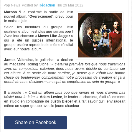
Pop News
Posted by
Rédaction
Thu 29 Mar 2012
Maroon 5
a confirmé la sortie de leur
nouvel album, “
Overexposed
”, prévu pour
le mois de juin.
Selon les membres du groupe, leur
quatrième album est plus que jamais pop !
Avec leur chanson «
Moves Like Jagger
»
qui a été un succès international, le
groupe espère reproduire le même résultat
avec leur nouvel album.
James Valentine,
le guitariste, a déclaré
au magazine Rolling Stone :
« c’était la première fois que nous travaillions
avec un compositeur extérieur, donc nous avons décidé de continuer sur
cet album. A ce stade de notre carrière, je pense que c’était une bonne
chose de bouleverser complètement notre processus de création et ça a
donné de bons résultats et un esprit de coopération au sein du groupe. »
Il a ajouté :
« C’est un album plus pop que jamais et nous n’avons pas
hésité pour le faire. »
Adam Levine
, le leader et chanteur, était récemment
en studio en compagnie de
Justin Bieber
et a fait savoir qu’il envisageait
même un super-groupe avec le jeune chanteur.
Share on Facebook