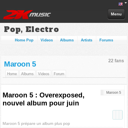
Menu
Pop, Electro
Home Pop
Videos
Albums
Artists
Forums
22 fans
Maroon 5
Home
Albums
Videos
Forum
Maroon 5
Maroon 5 : Overexposed,
nouvel album pour juin
Maroon 5 prépare un album plus pop