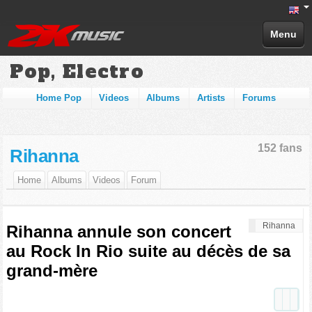
Menu
Pop, Electro
Home Pop
Videos
Albums
Artists
Forums
152 fans
Rihanna
Home
Albums
Videos
Forum
Rihanna
Rihanna annule son concert
au Rock In Rio suite au décès de sa
grand-mère