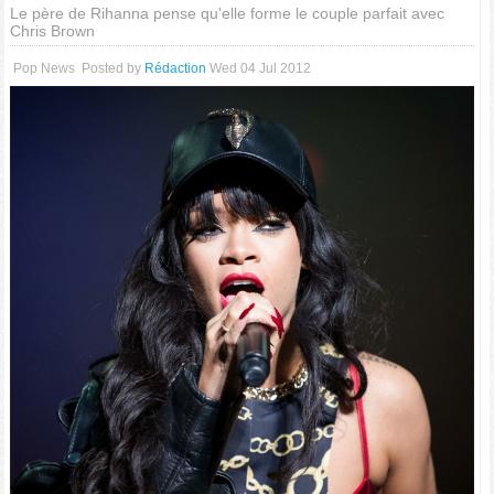
Le père de Rihanna pense qu'elle forme le couple parfait avec
Chris Brown
Pop News
Posted by
Rédaction
Wed 04 Jul 2012