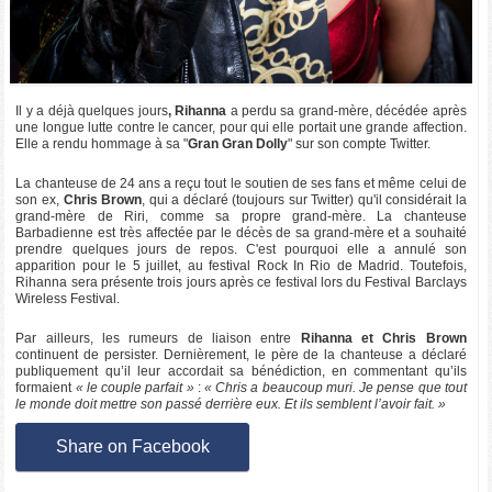
Il y a déjà quelques jours
, Rihanna
a perdu sa grand-mère, décédée après
une longue lutte contre le cancer, pour qui elle portait une grande affection.
Elle a rendu hommage à sa "
Gran Gran Dolly
" sur son compte Twitter.
La chanteuse de 24 ans a reçu tout le soutien de ses fans et même celui de
son ex,
Chris Brown
, qui a déclaré (toujours sur Twitter) qu'il considérait la
grand-mère de Riri, comme sa propre grand-mère. La chanteuse
Barbadienne est très affectée par le décès de sa grand-mère et a souhaité
prendre quelques jours de repos. C'est pourquoi elle a annulé son
apparition pour le 5 juillet, au festival Rock In Rio de Madrid. Toutefois,
Rihanna sera présente trois jours après ce festival lors du Festival Barclays
Wireless Festival.
Par ailleurs, les rumeurs de liaison entre
Rihanna et Chris Brown
continuent de persister. Dernièrement, le père de la chanteuse a déclaré
publiquement qu’il leur accordait sa bénédiction, en commentant qu’ils
formaient
« le couple parfait »
:
« Chris a beaucoup muri. Je pense que tout
le monde doit mettre son passé derrière eux. Et ils semblent l’avoir fait. »
Share on Facebook