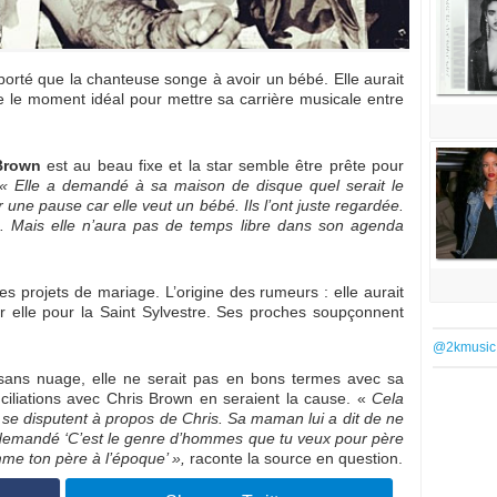
rté que la chanteuse songe à avoir un bébé. Elle aurait
 le moment idéal pour mettre sa carrière musicale entre
Brown
est au beau fixe et la star semble être prête pour
 Elle a demandé à sa maison de disque quel serait le
une pause car elle veut un bébé. Ils l’ont juste regardée.
. Mais elle n’aura pas de temps libre dans son agenda
 projets de mariage. L’origine des rumeurs : elle aurait
ur elle pour la Saint Sylvestre. Ses proches soupçonnent
@2kmusic
t sans nuage, elle ne serait pas en bons termes avec sa
iliations avec Chris Brown en seraient la cause. «
Cela
 se disputent à propos de Chris. Sa maman lui a dit de ne
a demandé ‘C’est le genre d’hommes que tu veux pour père
mme ton père à l’époque’ »,
raconte la source en question.