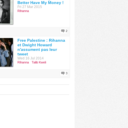
Better Have My Money !
Fri 27 Mar 2015
Rihanna
2
Free Palestine : Rihanna
et Dwight Howard
n'assument pas leur
tweet
Wed 16 Jul 2014
Rihanna
Talib Kweli
3