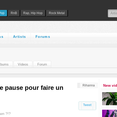
Pop
RnB
Rap, Hip Hop
Rock Metal
ms
Artists
Forums
lbums
Videos
Forum
New vi
Rihanna
e pause pour faire un
Tweet
own ?!?