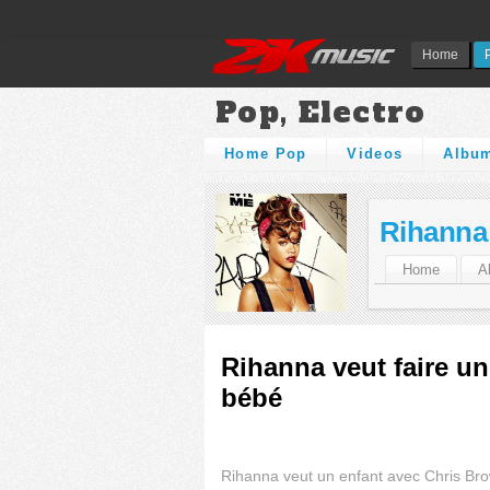
Home
Pop, Electro
Home Pop
Videos
Albu
Rihanna
Home
A
Rihanna veut faire un
bébé
Rihanna veut un enfant avec Chris Br