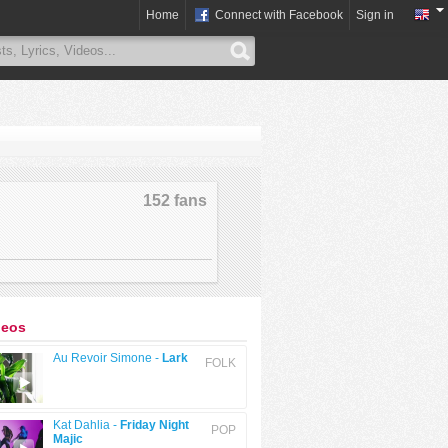
Home
Connect with Facebook
Sign in
152 fans
deos
Au Revoir Simone -
Lark
FOLK
Kat Dahlia -
Friday Night
POP
Majic