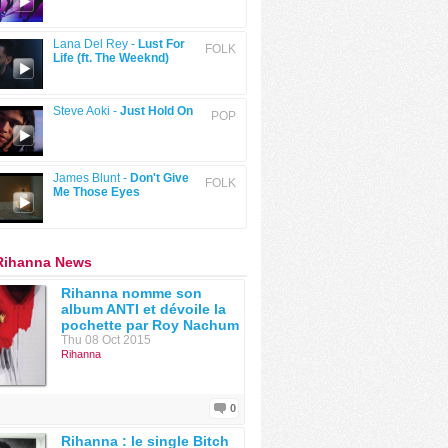
Lana Del Rey -
Lust For
FOLK
Life (ft. The Weeknd)
Steve Aoki -
Just Hold On
POP
James Blunt -
Don't Give
FOLK
Me Those Eyes
 Rihanna News
Rihanna nomme son
album ANTI et dévoile la
pochette par Roy Nachum
Thu 08 Oct 2015
Rihanna
0
Rihanna : le single Bitch