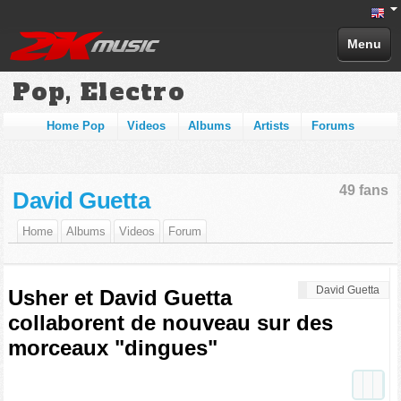
Menu
Pop, Electro
Home Pop
Videos
Albums
Artists
Forums
49 fans
David Guetta
Home
Albums
Videos
Forum
David Guetta
Usher et David Guetta
collaborent de nouveau sur des
morceaux "dingues"