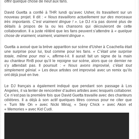
offrir quelque chose de neuf aux fans.
David Guetta a confié à THR lundi qu’avec Usher, ils travaillent sur un
nouveau projet. Il dit :
« Nous travaillons actuellement sur des morceaux
très importants. C’est vraiment dingue ! ».
Le DJ n’a pas donné plus de
détails à propos de la ou les chansons qui découleront de cette
collaboration. Il a juste réitéré que les fans peuvent s’attendre à
« quelque
chose de vraiment, vraiment, vraiment dingue ».
Guetta a avoué que la brève apparition sur scène d'Usher à Coachella était
une surprise pour lui, tout comme pour les fans.
« C’était une surprise
totale, même pour moi »,
affirme-t-il. Il aurait fait un signe de la main
au chanteur RnB pour qu’il le rejoigne sur scène, alors que ce dernier ne
s’y attendait pas. Il poursuit :
« Nous avons improvisé, c’était tout
simplement génial. »
Les deux artistes ont improvisé avec un remix qu’ils
ont déjà joué en live.
Le DJ français a également indiqué que pendant son passage à Los
Angeles, il va tenter de rencontrer d’autres artistes avec lesquels collaborer.
Ce n’est pas la première fois que David Guetta travaille avec des chanteurs
célèbres. Il a déjà à son actif quelques titres connus pour ne citer que
« Turn Me On » avec Nicki Minaj, « Sexy Chick » avec Akon et
« Memories » avec Kid Cudi.