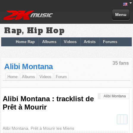
Menu
Rap, Hip Hop
Home Rap
Albums
Videos
Artists
Forums
35 fans
Alibi Montana
Home
Albums
Videos
Forum
Alibi Montana
Alibi Montana : tracklist de
Prêt à Mourir
Alibi Montana, Prêt à Mourir les Miens