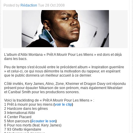
Posted by
Rédaction
Tue 28 Oct 2008
L'album d'Alibi Montana « Prêt A Mourir Pour Les Miens » est dors et déjà
dans les bacs.
Peu de temps s'est écoulé entre le précédent album « Inspiration guerrière
» et celui-ci, ce qui nous démontre la motivation du rappeur, en espérant
que le public donnera un meilleur accueil à ce dernier.
Côté invités, Kery James, Alino, Zone, Kheimer et Dragon Davy ont répondu
présent pour épauler Nikarson de son prénom, mais également Wealstarr
et Canibal Smith pour les productions sonores.
Voici la tracklisting de « Prêt A Mourir Pour Les Miens » :
1 Prêt à mourir pour les miens
(
voir le clip
)
2 Hardcore dans les gênes
3 International Alibi
4 Center Placard
5 Mon parcours
(
écouter le son
)
6 Pour nos morts (feat. Kery James)
7 93 Ghetto légendaire