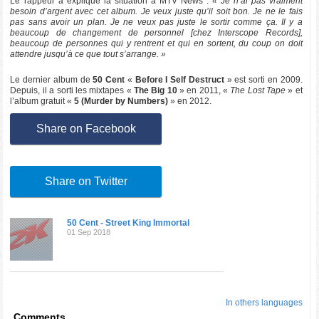
Le rappeur a expliqué la situation à MTV News :
« Je n’ai pas vraiment
besoin d’argent avec cet album. Je veux juste qu’il soit bon. Je ne le fais
pas sans avoir un plan. Je ne veux pas juste le sortir comme ça. Il y a
beaucoup de changement de personnel [chez Interscope Records],
beaucoup de personnes qui y rentrent et qui en sortent, du coup on doit
attendre jusqu’à ce que tout s’arrange. »
Le dernier album de
50 Cent
«
Before I Self Destruct
» est sorti en 2009.
Depuis, il a sorti les mixtapes «
The Big 10
» en 2011, «
The Lost Tape
» et
l’album gratuit «
5 (Murder by Numbers)
» en 2012.
Share on Facebook
Share on Twitter
50 Cent - Street King Immortal
01 Sep 2018
In others languages
Comments