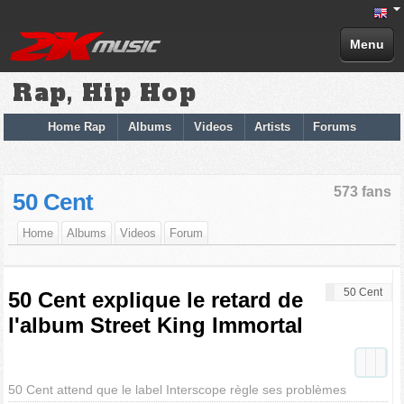
Menu
Rap, Hip Hop
Home Rap
Albums
Videos
Artists
Forums
573 fans
50 Cent
Home
Albums
Videos
Forum
50 Cent
50 Cent explique le retard de
l'album Street King Immortal
50 Cent attend que le label Interscope règle ses problèmes