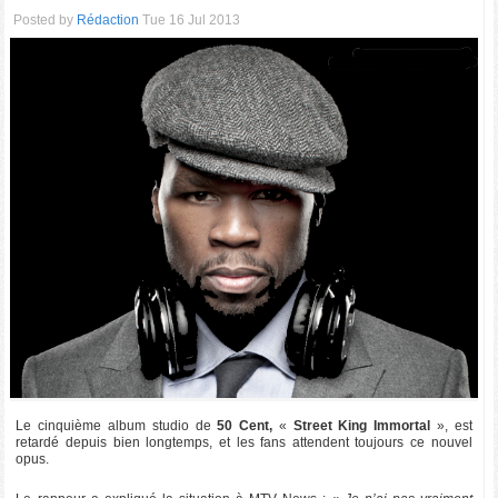
Posted by
Rédaction
Tue 16 Jul 2013
Le cinquième album studio de
50 Cent,
«
Street King Immortal
», est
retardé depuis bien longtemps, et les fans attendent toujours ce nouvel
opus.