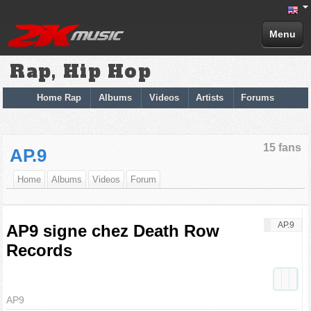
Menu
Rap, Hip Hop
Home Rap
Albums
Videos
Artists
Forums
15 fans
AP.9
Home
Albums
Videos
Forum
AP.9
AP9 signe chez Death Row
Records
AP9