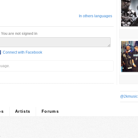
In others languages
You are not signed in
Connect with Facebook
guage.
@2kmusic
os
Artists
Forums
.