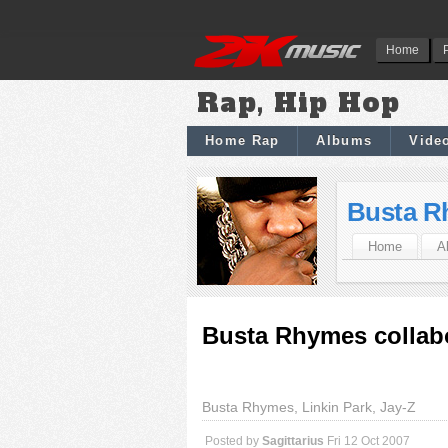
Home
Rap, Hip Hop
Home Rap
Albums
Vide
Busta R
Home
A
Busta Rhymes collabo
Busta Rhymes, Linkin Park, Jay-Z
Posted by
Sagittarius
Fri 12 Oct 2007