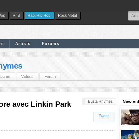
Pop
RnB
Rap, Hip Hop
Rock Metal
os
Artists
Forums
hymes
lbums
Videos
Forum
New vi
Busta Rhymes
re avec Linkin Park
Tweet