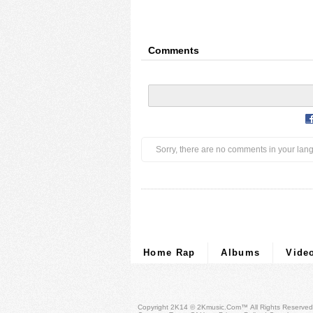
Comments
Sorry, there are no comments in your lan
Home Rap
Albums
Vide
Copyright 2K14 © 2Kmusic.com™
All Rights Reserved