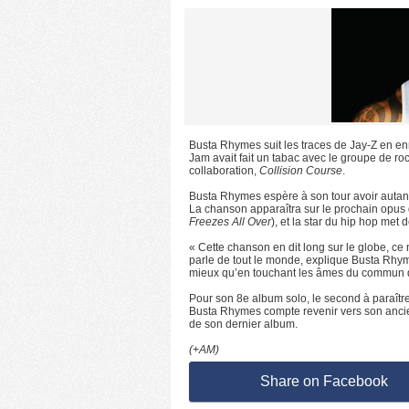
Busta Rhymes suit les traces de Jay-Z en e
Jam avait fait un tabac avec le groupe de ro
collaboration,
Collision Course
.
Busta Rhymes espère à son tour avoir autan
La chanson apparaîtra sur le prochain opus
Freezes All Over
), et la star du hip hop met
« Cette chanson en dit long sur le globe, ce 
parle de tout le monde, explique Busta Rhym
mieux qu’en touchant les âmes du commun des
Pour son 8e album solo, le second à paraîtr
Busta Rhymes compte revenir vers son ancien s
de son dernier album.
(+AM)
Share on Facebook