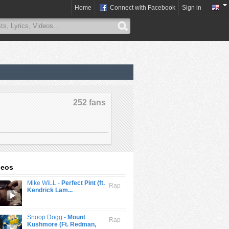
Home
Connect with Facebook
Sign in
252 fans
deos
Mike WiLL -
Perfect Pint (ft.
Rap
Kendrick Lam...
Snoop Dogg -
Mount
Rap
Kushmore (Ft. Redman,