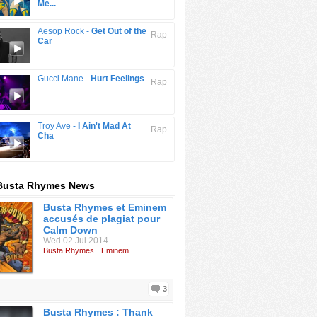
Me...
Aesop Rock -
Get Out of the
Rap
Car
Gucci Mane -
Hurt Feelings
Rap
Troy Ave -
I Ain't Mad At
Rap
Cha
 Busta Rhymes News
Busta Rhymes et Eminem
accusés de plagiat pour
Calm Down
Wed 02 Jul 2014
Busta Rhymes
Eminem
3
Busta Rhymes : Thank