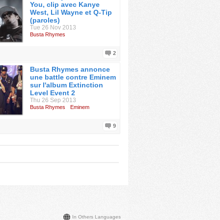
You, clip avec Kanye
West, Lil Wayne et Q-Tip
(paroles)
Tue 26 Nov 2013
Busta Rhymes
2
Busta Rhymes annonce
une battle contre Eminem
sur l'album Extinction
Level Event 2
Thu 26 Sep 2013
Busta Rhymes
Eminem
9
In Others Languages