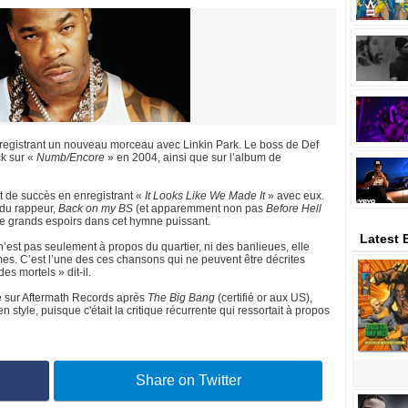
nregistrant un nouveau morceau avec Linkin Park. Le boss de Def
ck sur «
Numb/Encore
» en 2004, ainsi que sur l’album de
t de succès en enregistrant «
It Looks Like We Made It
» avec eux.
 du rappeur,
Back on my BS
(et apparemment non pas
Before Hell
 de grands espoirs dans cet hymne puissant.
Latest
n’est pas seulement à propos du quartier, ni des banlieues, elle
es. C’est l’une des ces chansons qui ne peuvent être décrites
 mortels » dit-il.
e sur Aftermath Records après
The Big Bang
(certifié or aux US),
tyle, puisque c'était la critique récurrente qui ressortait à propos
Share on Twitter