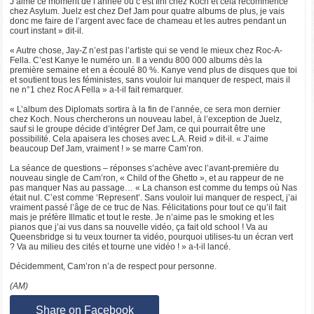
J’aime ce moment de l’année où c’est fini chez Koch et cela recommence
chez Asylum. Juelz est chez Def Jam pour quatre albums de plus, je vais
donc me faire de l’argent avec face de chameau et les autres pendant un
court instant » dit-il.
« Autre chose, Jay-Z n’est pas l’artiste qui se vend le mieux chez Roc-A-
Fella. C’est Kanye le numéro un. Il a vendu 800 000 albums dès la
première semaine et en a écoulé 80 %. Kanye vend plus de disques que toi
et soutient tous les féministes, sans vouloir lui manquer de respect, mais il
ne n°1 chez Roc A Fella » a-t-il fait remarquer.
« L’album des Diplomats sortira à la fin de l’année, ce sera mon dernier
chez Koch. Nous chercherons un nouveau label, à l’exception de Juelz,
sauf si le groupe décide d’intégrer Def Jam, ce qui pourrait être une
possibilité. Cela apaisera les choses avec L.A. Reid » dit-il. « J’aime
beaucoup Def Jam, vraiment ! » se marre Cam’ron.
La séance de questions – réponses s’achève avec l’avant-première du
nouveau single de Cam’ron, « Child of the Ghetto », et au rappeur de ne
pas manquer Nas au passage… « La chanson est comme du temps où Nas
était nul. C’est comme ‘Represent’. Sans vouloir lui manquer de respect, j’ai
vraiment passé l’âge de ce truc de Nas. Félicitations pour tout ce qu’il fait
mais je préfère Illmatic et tout le reste. Je n’aime pas le smoking et les
pianos que j’ai vus dans sa nouvelle vidéo, ça fait old school ! Va au
Queensbridge si tu veux tourner ta vidéo, pourquoi utilises-tu un écran vert
? Va au milieu des cités et tourne une vidéo ! » a-t-il lancé.
Décidemment, Cam’ron n’a de respect pour personne.
(AM)
Share on Facebook