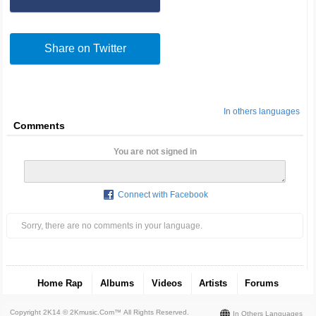
Share on Twitter
In others languages
Comments
You are not signed in
Connect with Facebook
Sorry, there are no comments in your language.
Home Rap
Albums
Videos
Artists
Forums
Copyright 2K14 © 2Kmusic.com™
All Rights Reserved
.
In Others Languages