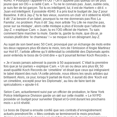
40/40. « Pourquoi l’appelle-t-il OG ? On n’appelle pas quelqu’un de plus
jeune que soi OG » a raillé Cam. « Tu ne le connais pas. Juan, oublie cela,
je suis fier de toi garçon. Toi tu es intelligent, lui, il est de Harlem » dit-il. «
Juan est intelligent. Il possède 40/40. Il a pris tout le budget de Jay-Z pour
Baseline. Il dit à Jay-Z ‘tu te fais vieux, ouvrons un club’ et il obtient le 40/40.
Il dit ‘J’ai besoin d’un label, pourquoi tu ne me donnerais pas Roc La
Familia’, no problem. Puis il dit ‘Jay, mon artiste Tru Life ne marche pas,
pose sur sa mixtape’, alors cette mixtape a plus d’écoute que l’album de
Jay-Z. » explique Cam. « Juan, tu es l’OG officiel de Harlem. Tu sais
comment faire marcher la mule. Garde la, garde ta mule, que dis-je, je
voulais plutôt dire ‘le chameau’ ! » se moque-t-il en désignant Jay-Z.
Au sujet de son beef avec 50 Cent, provoqué par un échange de mots entre
les deux rappeurs plus tôt dans le mois, lors de l’émission d’Angie Martinez
sur Hot 97, l’artiste affirme qu’il défendait la crédibilité des Diplomats après
avoir entendu le boss de G-Unit dire « qu’il pourrait fermer Koch Records ».
« Je n’avais jamais adressé la parole à 50 auparavant. C’était la première
fois que je lui parlais » explique Cam. « Un an ou deux ans plus tôt, 50
avait qualifié Koch Records de ‘cimetière’ et disait que ceux qui intégraient
le label étaient des nuls ! A cette période, nous étions les seuls artistes qui
brillaient. Alors, ce jour, lorsqu’il parlait de Koch, il aurait dû dire ‘Koch est
un cimetière, excepté pour les Diplomats’, au lieu de faire tant de
spéculations » ajoute-t-il.
Selon Cam, actuellement suivi par un officier de probation, le New York
Police Intelligence Division garde un œil sur cette rivalité. « Le NYPD
possède un budget pour surveiller Dipset et G-Unit durant les prochains
mois » a-t-il révélé.
Le boss de Dipset a ensuite confié que ses contrats d’enregistrement
actuels prendront fin. « Mes contrats se termineront le mois prochain.