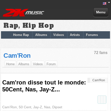
Menu
Rap, Hip Hop
Home Rap
Albums
Videos
Artists
Forums
72 fans
Cam'Ron
Home
Albums
Videos
Forum
Cam'Ron
Cam'ron disse tout le monde:
50Cent, Nas, Jay-Z...
Cam'Ron, 50 Cent, Jay-Z, Nas, Dipset