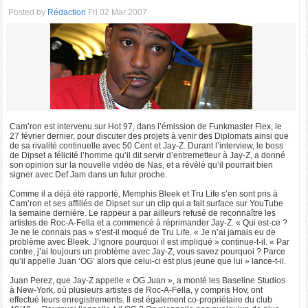
Posted by
Rédaction
Fri 02 Mar 2007
Cam’ron est intervenu sur Hot 97, dans l’émission de Funkmaster Flex, le
27 février dernier, pour discuter des projets à venir des Diplomats ainsi que
de sa rivalité continuelle avec 50 Cent et Jay-Z. Durant l’interview, le boss
de Dipset a félicité l’homme qu’il dit servir d’entremetteur à Jay-Z, a donné
son opinion sur la nouvelle vidéo de Nas, et a révélé qu’il pourrait bien
signer avec Def Jam dans un futur proche.
Comme il a déjà été rapporté, Memphis Bleek et Tru Life s’en sont pris à
Cam’ron et ses affiliés de Dipset sur un clip qui a fait surface sur YouTube
la semaine dernière. Le rappeur a par ailleurs refusé de reconnaître les
artistes de Roc-A-Fella et a commencé à réprimander Jay-Z. « Qui est-ce ?
Je ne le connais pas » s’est-il moqué de Tru Life. « Je n’ai jamais eu de
problème avec Bleek. J’ignore pourquoi il est impliqué » continue-t-il. « Par
contre, j’ai toujours un problème avec Jay-Z, vous savez pourquoi ? Parce
qu’il appelle Juan ‘OG’ alors que celui-ci est plus jeune que lui » lance-t-il.
Juan Perez, que Jay-Z appelle « OG Juan », a monté les Baseline Studios
à New-York, où plusieurs artistes de Roc-A-Fella, y compris Hov, ont
effectué leurs enregistrements. Il est également co-propriétaire du club