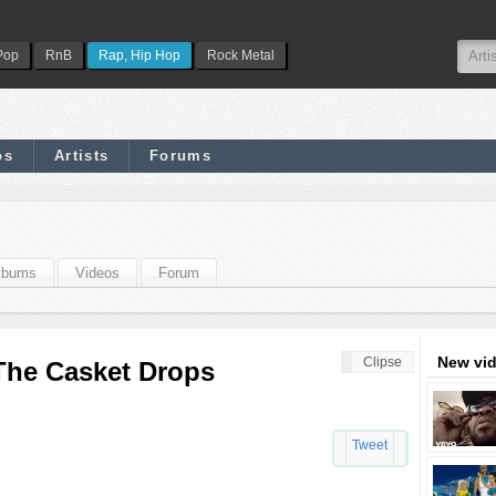
Pop
RnB
Rap, Hip Hop
Rock Metal
os
Artists
Forums
lbums
Videos
Forum
New vi
Clipse
l The Casket Drops
Tweet