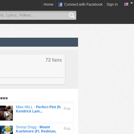
Home
Connect with Facebook
Sign in
72 fans
deos
Mike WiLL -
Perfect Pint (ft.
Rap
Kendrick Lam...
Snoop Dogg -
Mount
Rap
Kushmore (Ft. Redman,