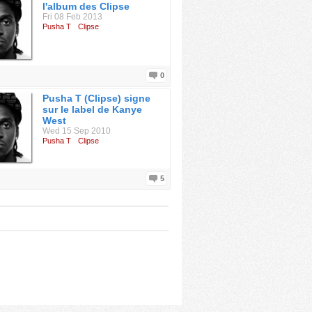
l'album des Clipse
Fri 08 Feb 2013
Pusha T
Clipse
0
Pusha T (Clipse) signe
sur le label de Kanye
West
Wed 15 Sep 2010
Pusha T
Clipse
5