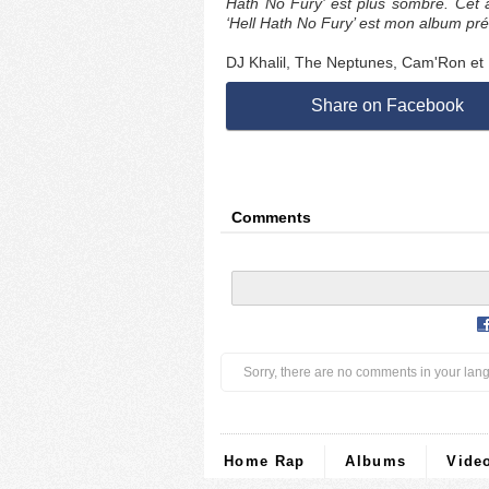
Hath No Fury’ est plus sombre. Cet al
‘Hell Hath No Fury’ est mon album pré
DJ Khalil, The Neptunes, Cam'Ron et K
Share on Facebook
Comments
Sorry, there are no comments in your lan
Home Rap
Albums
Vide