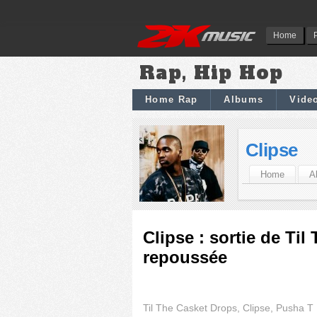
Home
Rap, Hip Hop
Home Rap
Albums
Vide
Clipse
Home
A
Clipse : sortie de Ti
repoussée
Til The Casket Drops, Clipse, Pusha T