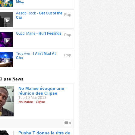
Me...
Aesop Rock -
Get Out of the
Rap
Car
Gucci Mane -
Hurt Feelings
Rap
Troy Ave -
I Ain't Mad At
Rap
Cha
Clipse News
No Malice évoque une
réunion des Clipse
Tue 19 Mar 2013
No Malice
Clipse
0
Pusha T donne le titre de