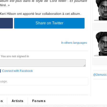
bum est plus dans le style de ‘Lord Willin'’. Et pourtant
féré. »
eri Hilson ont apporté leur collaboration à cet album.
Share on Twitter
In others languages
You are not signed in
Connect with Facebook
@2kmusic
guage.
os
Artists
Forums