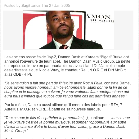
Posted by
Sagittarius
Thu 27 Jan 2005
Les anciens associés de Jay-Z, Damon Dash et Kareem “Biggs” Burke ont
annoncé l'ouverture de leur label, The Damon Dash Music Group. La petite
entreprise se trouve en partenariat direct avec Island Def Jam et compte
des artistes tels que Nicole Wray, le chanteur Rell, N.O.R.E et Dirt McGirt
alias ODB (RIP).
“Je sens qu'on a fait une part de l'histoire avec Roc A Fella,
constate Dame,
nous avons montré honneur, amitié et honnêteté. Etant donné la fin de ce
chapitre et le passage au suivant, je veux vraiment faire quelquechose qui
aura plus d'impact que tout ce que j'ai pu faire ces dix dernières années.”
Par la même, Dame a aussi affirmé qu'il créera des labels pour RZA, 7
Aurelius, M.O.P. et NORE, à partir de sa nouvelle marque.
“
Tout ce que je fais c'est prêcher le partenariat (...),
continue-t-il,
tout ce que
je veux faire c'est de la bonne musique, et donner l'opportunité aux autre
d'avoir la chance d'être le boss, d'avoir leur vision, grâce à Damon Dash
Music Group.
”