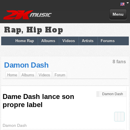
Menu
Rap, Hip Hop
Home Rap
Albums
Videos
Artists
Forums
8 fans
Damon Dash
Home
Albums
Videos
Forum
Damon Dash
Dame Dash lance son
propre label
Damon Dash