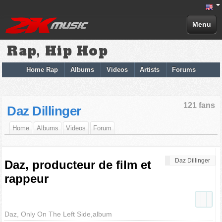
Menu
Rap, Hip Hop
Home Rap
Albums
Videos
Artists
Forums
121 fans
Daz Dillinger
Home
Albums
Videos
Forum
Daz Dillinger
Daz, producteur de film et
rappeur
Daz, Only On The Left Side,album