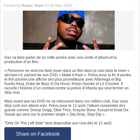
Posted by
Redac Team
Fri 30 May 2008
Daz va faire parler de lui cette année avec une sortie d’album et la
production d’un film.
« Personne ne veut me faire jouer dans un film alors je vais faire le mien »
déclare-t-il, parlant de son DVD « Make it Rain ». Prévu pour la fin d’année,
le film promet une affiche des plus prometteuse avec Alfamega et Big
Kuntry King, Duke de Boyz N Da Hood, Khujo Goodie et Lil Chuckie. Il
raconte l’histoire d’un combat contre la police d’Atlanta qui veut fermer un
strip club.
Mais avant que les DVD ne se retrouvent dans vos vidéos club, Daz aura
déjà sorti son album solo. Prévu pour le 12 août, l'album rassemble des
guests comme Snoop Dogg, Obie Trice, Krayzie Bone, Kurupt et Keak Da
Sneak qui sera sur le premier single « Dip Drop, Stop Dip ».
"Only On The Left Side" sera disponible aux Usa dès le 12 août.
Share on Facebook