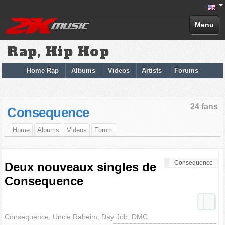
Menu
Rap, Hip Hop
Home Rap
Albums
Videos
Artists
Forums
24 fans
Consequence
Home
Albums
Videos
Forum
Consequence
Deux nouveaux singles de
Consequence
Consequence, Uncle Raheim, Day Job, DMC