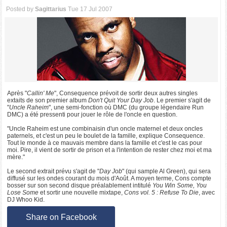
Posted by
Sagittarius
Tue 17 Jul 2007
Après "
Callin' Me
", Consequence prévoit de sortir deux autres singles
extaits de son premier album
Don't Quit Your Day Job
. Le premier s'agit de
"
Uncle Raheim
", une semi-fonction où DMC (du groupe légendaire Run
DMC) a été pressenti pour jouer le rôle de l'oncle en question.
"Uncle Raheim est une combinaisin d'un oncle maternel et deux oncles
paternels, et c'est un peu le boulet de la famille, explique Consequence.
Tout le monde à ce mauvais membre dans la famille et c'est le cas pour
moi. Pire, il vient de sortir de prison et a l'intention de rester chez moi et ma
mère."
Le second extrait prévu s'agit de "
Day Job
" (qui sample Al Green), qui sera
diffusé sur les ondes courant du mois d'Août. A moyen terme, Cons compte
bosser sur son second disque préalablement intitulé
You Win Some, You
Lose Some
et sortir une nouvelle mixtape,
Cons vol. 5 : Refuse To Die
, avec
DJ Whoo Kid.
Share on Facebook