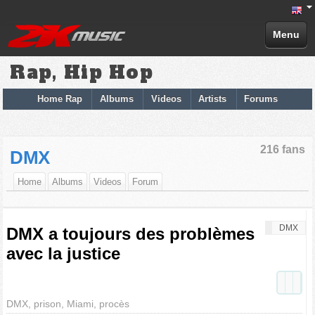
Menu
Rap, Hip Hop
Home Rap
Albums
Videos
Artists
Forums
216 fans
DMX
Home
Albums
Videos
Forum
DMX
DMX a toujours des problèmes
avec la justice
DMX, prison, Miami, procès