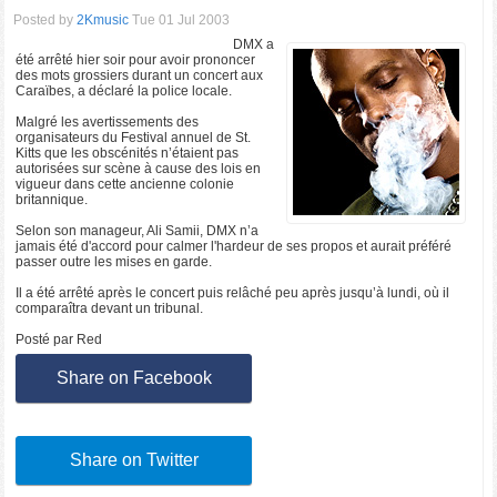
Posted by
2Kmusic
Tue 01 Jul 2003
DMX a
été arrêté hier soir pour avoir prononcer
des mots grossiers durant un concert aux
Caraïbes, a déclaré la police locale.
Malgré les avertissements des
organisateurs du Festival annuel de St.
Kitts que les obscénités n’étaient pas
autorisées sur scène à cause des lois en
vigueur dans cette ancienne colonie
britannique.
Selon son manageur, Ali Samii, DMX n’a
jamais été d'accord pour calmer l'hardeur de ses propos et aurait préféré
passer outre les mises en garde.
Il a été arrêté après le concert puis relâché peu après jusqu’à lundi, où il
comparaîtra devant un tribunal.
Posté par Red
Share on Facebook
Share on Twitter