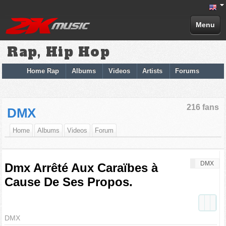
Menu
Rap, Hip Hop
Home Rap
Albums
Videos
Artists
Forums
216 fans
DMX
Home
Albums
Videos
Forum
DMX
Dmx Arrêté Aux Caraïbes à
Cause De Ses Propos.
DMX