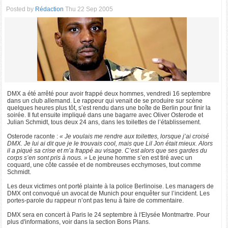
Posted by
Rédaction
Thu 22 Sep 2005
DMX a été arrêté pour avoir frappé deux hommes, vendredi 16 septembre
dans un club allemand. Le rappeur qui venait de se produire sur scène
quelques heures plus tôt, s’est rendu dans une boîte de Berlin pour finir la
soirée. Il fut ensuite impliqué dans une bagarre avec Oliver Osterode et
Julian Schmidt, tous deux 24 ans, dans les toilettes de l’établissement.
Osterode raconte :
« Je voulais me rendre aux toilettes, lorsque j’ai croisé
DMX. Je lui ai dit que je le trouvais cool, mais que Lil Jon était mieux. Alors
il a piqué sa crise et m’a frappé au visage. C’est alors que ses gardes du
corps s’en sont pris à nous. »
Le jeune homme s’en est tiré avec un
coquard, une côte cassée et de nombreuses ecchymoses, tout comme
Schmidt.
Les deux victimes ont porté plainte à la police Berlinoise. Les managers de
DMX ont convoqué un avocat de Munich pour enquêter sur l’incident. Les
portes-parole du rappeur n’ont pas tenu à faire de commentaire.
DMX sera en concert à Paris le 24 septembre à l'Elysée Montmartre. Pour
plus d'informations, voir dans la section Bons Plans.