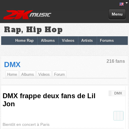
Menu
Rap, Hip Hop
Home Rap
Albums
Videos
Artists
Forums
216 fans
DMX
Home
Albums
Videos
Forum
DMX
DMX frappe deux fans de Lil
Jon
Bientôt en concert à Paris