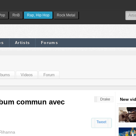
Pop
RnB
Rap, Hip Hop
Rock Metal
os
Artists
Forums
lbums
Videos
Forum
New vi
Drake
 album commun avec
Tweet
 Rihanna