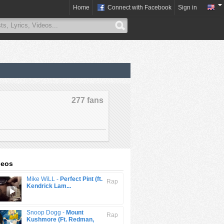
Home
Connect with Facebook
Sign in
277 fans
deos
Mike WiLL -
Perfect Pint (ft.
Rap
Kendrick Lam...
Snoop Dogg -
Mount
Rap
Kushmore (Ft. Redman,