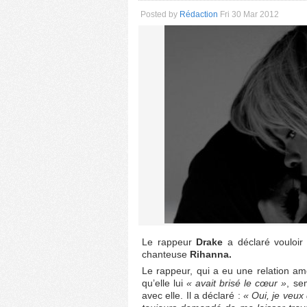
Posted by
Rédaction
Fri 30 Mar 2012
Le rappeur
Drake
a déclaré vouloi
chanteuse
Rihanna.
Le rappeur, qui a eu une relation am
qu’elle lui
« avait brisé le cœur »
, se
avec elle. Il a déclaré :
« Oui, je veux d