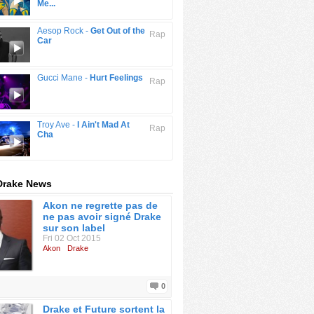
Me...
Aesop Rock -
Get Out of the
Rap
Car
Gucci Mane -
Hurt Feelings
Rap
Troy Ave -
I Ain't Mad At
Rap
Cha
Drake News
Akon ne regrette pas de
ne pas avoir signé Drake
sur son label
Fri 02 Oct 2015
Akon
Drake
0
Drake et Future sortent la