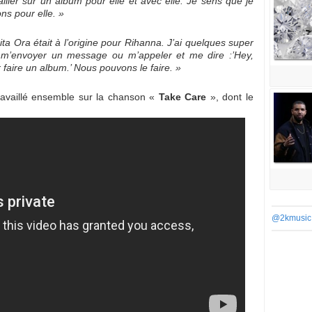
ller sur un album pour elle et avec elle. Je sens que je
ns pour elle. »
ita Ora était à l’origine pour Rihanna. J’ai quelques super
va m’envoyer un message ou m’appeler et me dire :’Hey,
faire un album.’ Nous pouvons le faire. »
availlé ensemble sur la chanson «
Take Care
», dont le
@2kmusic