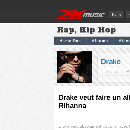
Home
Rap, Hip Hop
Home Rap
Albums
Vide
Drake
Home
A
Drake veut faire un
Rihanna
Drake veut absolument travailler avec