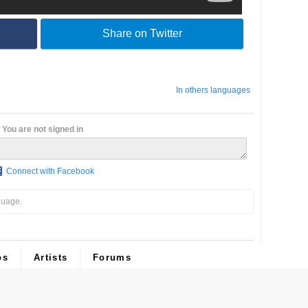
Share on Twitter
In others languages
You are not signed in
Connect with Facebook
guage.
os
Artists
Forums