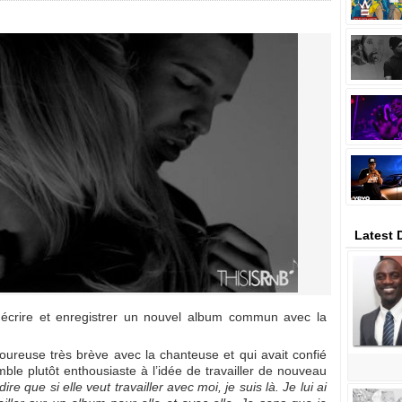
Latest 
r écrire et enregistrer un nouvel album commun avec la
oureuse très brève avec la chanteuse et qui avait confié
mble plutôt enthousiaste à l’idée de travailler de nouveau
ire que si elle veut travailler avec moi, je suis là. Je lui ai