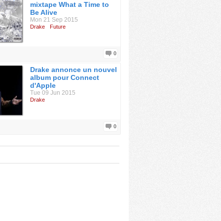
mixtape What a Time to
Be Alive
Mon 21 Sep 2015
Drake
Future
0
Drake annonce un nouvel
album pour Connect
d'Apple
Tue 09 Jun 2015
Drake
0