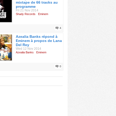
mixtape de 66 tracks au
programme
Fri 21 Nov 2014
Shady Records
Eminem
4
Azealia Banks répond à
Eminem à propos de Lana
Del Rey
Wed 12 Nov 2014
Azealia Banks
Eminem
0