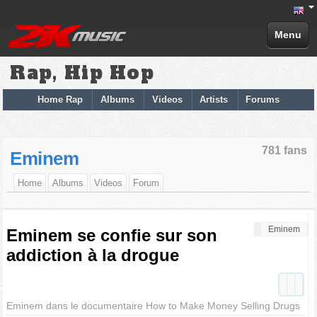
Menu
Rap, Hip Hop
Home Rap
Albums
Videos
Artists
Forums
781 fans
Eminem
Home
Albums
Videos
Forum
Eminem
Eminem se confie sur son
addiction à la drogue
Eminem dans le documentaire How to Make Money Selling Drugs