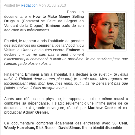
Posted by
Rédaction
Mon 01 Jul 2013
Dans un
documentaire «
How to Make Money Selling
Drugs
» (Comment se Faire de l’Argent en
Vendant de la Drogue),
Eminem
parle de son
addiction aux médicaments.
En effet, le rappeur a pris l’habitude de prendre
des substances qui comprenait de la Vicodin, du
Valium, du Xanax et d’autres encore.
Eminem
a
déclaré :
« Je ne sais pas à quel moment
exactement j’ai commencé à avoir un problème. Je me souviens juste que
j’aimais ça de plus en plus. »
Finalement
, Eminem
a fini à l’hôpital. Il a déclaré à ce sujet :
« Si j’étais
arrivé à l’hôpital deux heures plus tard, je serais mort. Mes organes ne
fonctionnaient plus. Mon foie, mes reins, tout… Ils ne pensaient pas que
j’allais survivre. J’étais presque mort. »
Après une rééducation physique, le rappeur a tout de même réussi à
combattre sa dépendance. Il s’agit seulement d’une infime partie de ce
documentaire à grande envergure, réalisé par
Matthew Cooke
et co-
produit par
Adrian Grenier.
Ce documentaire comprend également des entretiens avec
50 Cent,
Woody Harrelson, Rick Ross
et
David Simon.
Il sera bientôt disponible.