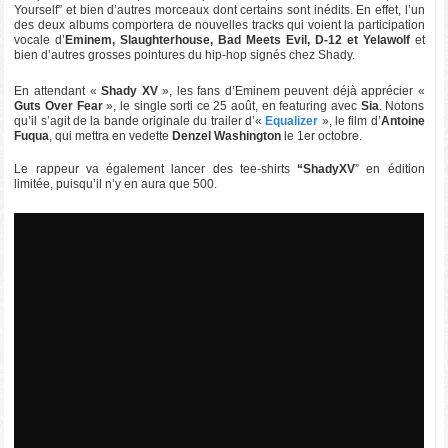
Yourself” et bien d’autres morceaux dont certains sont inédits. En effet, l’un
des deux albums comportera de nouvelles tracks qui voient la participation
vocale d’
Eminem, Slaughterhouse, Bad Meets Evil, D-12 et Yelawolf
et
bien d’autres grosses pointures du hip-hop signés chez Shady.
En attendant «
Shady XV
», les fans d’Eminem peuvent déjà apprécier «
Guts Over Fear
», le single sorti ce 25 août, en featuring avec
Sia
. Notons
qu’il s’agit de la bande originale du trailer d’«
Equalizer
», le film d’
Antoine
Fuqua
, qui mettra en vedette
Denzel Washington
le 1er octobre.
Le rappeur va également lancer des tee-shirts
“ShadyXV
” en édition
limitée, puisqu’il n’y en aura que 500.