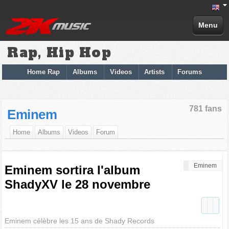
Menu
Rap, Hip Hop
Home Rap
Albums
Videos
Artists
Forums
781 fans
Eminem
Home
Albums
Videos
Forum
Eminem
Eminem sortira l'album
ShadyXV le 28 novembre
Eminem célèbre les 15 ans de Shady Records