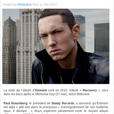
Posted by
Rédaction
Mon 11 Feb 2013
La suite de l’album d’
Eminem
sorti en 2010, intitulé «
Recovery
», sera
dans les bacs après le Memorial Day (27 mai), selon Billboard.
Paul Rosenberg
, le président de
Shady Records
, a annoncé qu’Eminem
est déjà
« allé loin dans le processus »
d’enregistrement de son huitième
opus. Il déclare :
« Nous espérons pleinement sortir le nouvel album