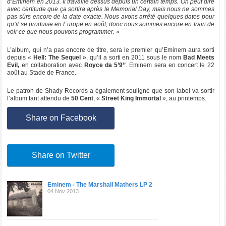
d’Eminem en 2013. Il travaille dessus depuis un certain temps. On peut dire
avec certitude que ça sortira après le Memorial Day, mais nous ne sommes
pas sûrs encore de la date exacte. Nous avons arrêté quelques dates pour
qu’il se produise en Europe en août, donc nous sommes encore en train de
voir ce que nous pouvons programmer. »
L’album, qui n’a pas encore de titre, sera le premier qu’Eminem aura sorti
depuis «
Hell: The Sequel »
, qu’il a sorti en 2011 sous le nom
Bad Meets
Evil,
en collaboration avec
Royce da 5’9’’
. Eminem sera en concert le 22
août au Stade de France.
Le patron de Shady Records a également souligné que son label va sortir
l’album tant attendu de
50 Cent
, «
Street King Immortal
», au printemps.
Share on Facebook
Share on Twitter
Eminem - The Marshall Mathers LP 2
04 Nov 2013