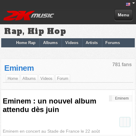
Menu
Rap, Hip Hop
Home Rap
Albums
Videos
Artists
Forums
781 fans
Eminem
Home
Albums
Videos
Forum
Eminem
Eminem : un nouvel album
attendu dès juin
Eminem en concert au Stade de France le 22 août