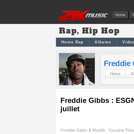
Home
Rap, Hip Hop
Home Rap
Albums
Vide
Freddie
Home
A
Freddie Gibbs : ESG
juillet
Freddie Gibbs & Madlib : Cocaine Pin