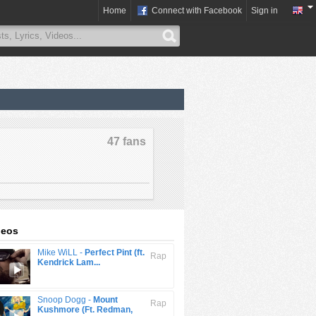
Home
Connect with Facebook
Sign in
47 fans
deos
Mike WiLL -
Perfect Pint (ft.
Rap
Kendrick Lam...
Snoop Dogg -
Mount
Rap
Kushmore (Ft. Redman,