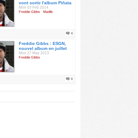
vont sortir l'album Piñata
Mon 03 Feb 2014
Freddie Gibbs
Madlib
4
Freddie Gibbs : ESGN,
nouvel album en juillet
Mon 27 May 2013
Freddie Gibbs
0