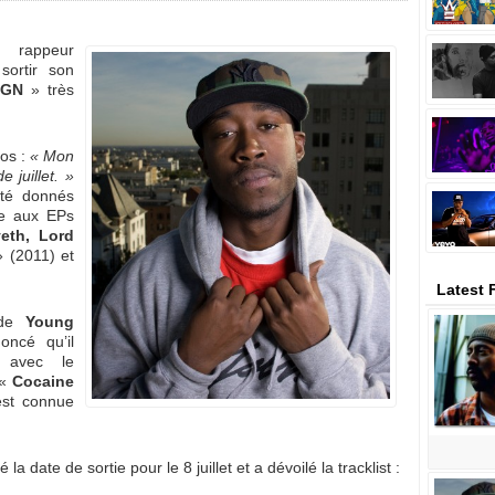
 rappeur
ortir son
SGN
» très
os :
« Mon
 juillet. »
été donnés
te aux EPs
eth, Lord
 (2011) et
Latest 
de
Young
oncé qu’il
 avec le
 «
Cocaine
est connue
 date de sortie pour le 8 juillet et a dévoilé la tracklist :