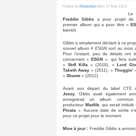
Posted by
Rédaction
Mon 27 May 2013
Le
Freddie Gibbs
a pour projet de s
premier album qui a pour titre «
E
bientôt.
Gibbs a simplement déclaré à ce prop
nouvel album # ESGN sort au mois de
Pour l’instant, peu de détails ont 
concernant «
ESGN
», qui fera sui
«
Str8 Killa
» (2010), «
Lord Giv
Taketh Away
» (2011), «
Thuggin'
»
«
Shame
» (2012).
Avant son départ du label CTE 
Jeezy
, Gibbs avait également ann
enregistrait un album commun
producteur
Madlib
, qui serait intitulé
Pinata
». Aucune date de sortie n’
pour ce projet pour le moment.
Mise à jour :
Freddie Gibbs a annoncé la