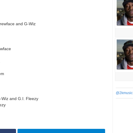
krewface and G-Wiz
ewface
1
lem
@2kmusic
-Wiz and G.I. Fleezy
ezy