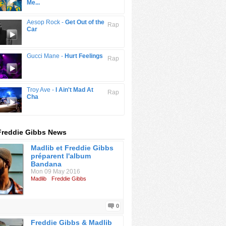
Me...
Aesop Rock -
Get Out of the
Rap
Car
Gucci Mane -
Hurt Feelings
Rap
Troy Ave -
I Ain't Mad At
Rap
Cha
Freddie Gibbs News
Madlib et Freddie Gibbs
préparent l'album
Bandana
Mon 09 May 2016
Madlib
Freddie Gibbs
0
Freddie Gibbs & Madlib