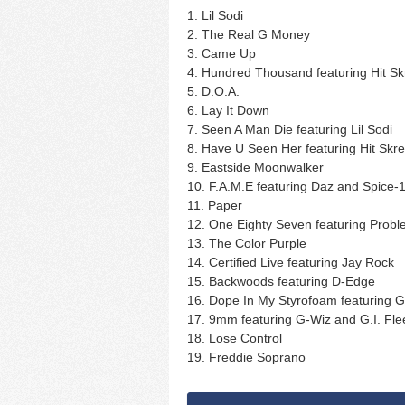
1. Lil Sodi
2. The Real G Money
3. Came Up
4. Hundred Thousand featuring Hit S
5. D.O.A.
6. Lay It Down
7. Seen A Man Die featuring Lil Sodi
8. Have U Seen Her featuring Hit Skr
9. Eastside Moonwalker
10. F.A.M.E featuring Daz and Spice-
11. Paper
12. One Eighty Seven featuring Prob
13. The Color Purple
14. Certified Live featuring Jay Rock
15. Backwoods featuring D-Edge
16. Dope In My Styrofoam featuring G
17. 9mm featuring G-Wiz and G.I. Fle
18. Lose Control
19. Freddie Soprano