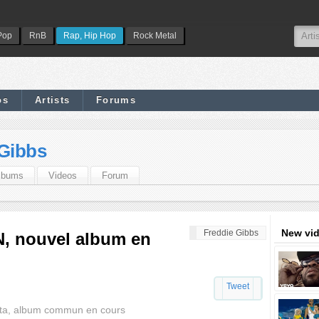
Pop
RnB
Rap, Hip Hop
Rock Metal
os
Artists
Forums
 Gibbs
lbums
Videos
Forum
New vi
Freddie Gibbs
N, nouvel album en
Tweet
ata, album commun en cours