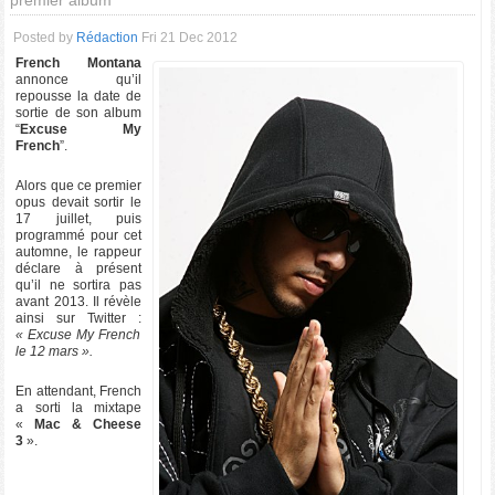
premier album
Posted by
Rédaction
Fri 21 Dec 2012
French Montana
annonce qu’il
repousse la date de
sortie de son album
“
Excuse My
French
”.
Alors que ce premier
opus devait sortir le
17 juillet, puis
programmé pour cet
automne, le rappeur
déclare à présent
qu’il ne sortira pas
avant 2013. Il révèle
ainsi sur Twitter :
« Excuse My French
le 12 mars ».
En attendant, French
a sorti la mixtape
«
Mac & Cheese
3
».