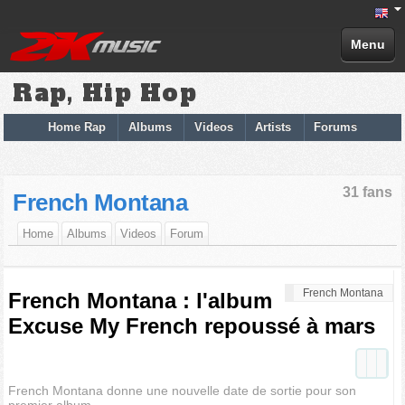
Menu
Rap, Hip Hop
Home Rap
Albums
Videos
Artists
Forums
31 fans
French Montana
Home
Albums
Videos
Forum
French Montana
French Montana : l'album
Excuse My French repoussé à mars
French Montana donne une nouvelle date de sortie pour son