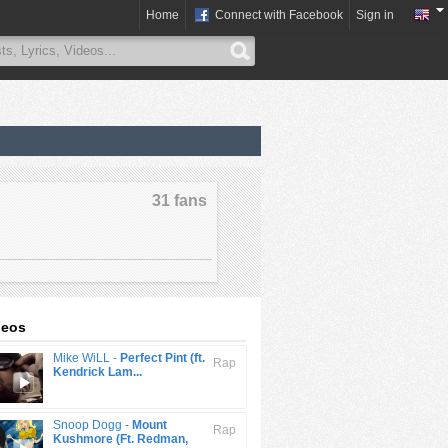
Home
Connect with Facebook
Sign in
31 fans
deos
Mike WiLL -
Perfect Pint (ft.
Rap
Kendrick Lam...
Snoop Dogg -
Mount
Rap
Kushmore (Ft. Redman,