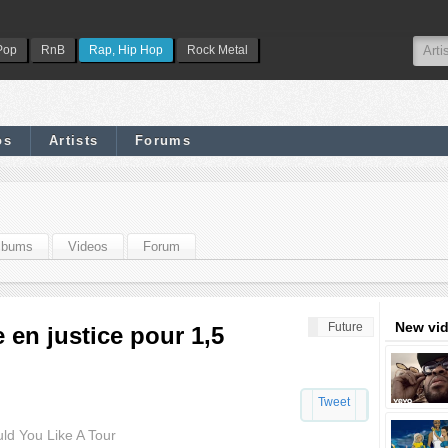
Pop
RnB
Rap, Hip Hop
Rock Metal
os
Artists
Forums
lbums
Videos
Forum
New vi
Future
 en justice pour 1,5
Tweet
ld You Like A Tour