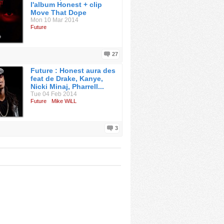
l'album Honest + clip
Move That Dope
Mon 10 Mar 2014
Future
27
Future : Honest aura des
feat de Drake, Kanye,
Nicki Minaj, Pharrell...
Tue 04 Feb 2014
Future
Mike WiLL
3