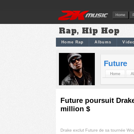
Home
Rap, Hip Hop
Home Rap
Albums
Vide
Future
Home
A
Future poursuit Drake
million $
Drake exclut Future de sa tournée Wou