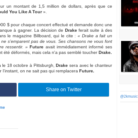
r un montant de 1,5 million de dollars, après que ce
uld You Like A Tour
».
000 $ pour chaque concert effectué et demande donc une
anque à gagner. La décision de
Drake
ferait suite à des
ns le magazine Billboard, qui le cite :
« Drake a fait un
ls ne s’emparent pas de vous. Ses chansons ne vous font
e ressentir. »
Future
avait immédiatement informé ses
ent été déformés, mais cela n'a pas semblé toucher
Drake.
 le 18 octobre à Pittsburgh,
Drake
sera avec le chanteur
 l’instant, on ne sait pas qui remplacera
Future.
Share on Twitter
@2kmusic
ame