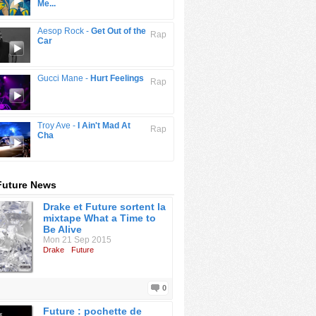
Me...
Aesop Rock -
Get Out of the
Rap
Car
Gucci Mane -
Hurt Feelings
Rap
Troy Ave -
I Ain't Mad At
Rap
Cha
Future News
Drake et Future sortent la
mixtape What a Time to
Be Alive
Mon 21 Sep 2015
Drake
Future
0
Future : pochette de