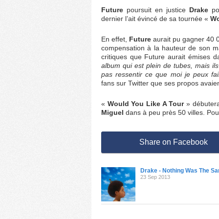
Future
poursuit en justice
Drake
pou
dernier l’ait évincé de sa tournée «
Wo
En effet,
Future
aurait pu gagner 40 
compensation à la hauteur de son m
critiques que Future aurait émises da
album qui est plein de tubes, mais i
pas ressentir ce que moi je peux fair
fans sur Twitter que ses propos avai
«
Would You Like A Tour
» débutera
Miguel
dans à peu près 50 villes. Pour
Share on Facebook
Drake - Nothing Was The S
23 Sep 2013