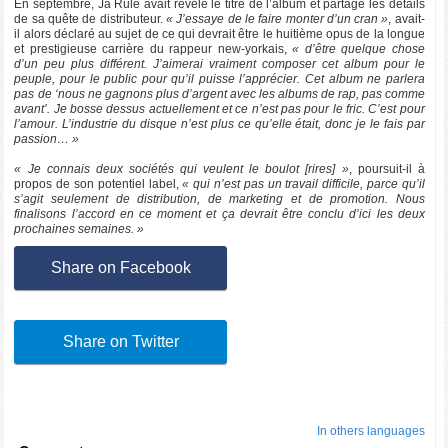
En septembre, Ja Rule avait révélé le titre de l’album et partagé les détails
de sa quête de distributeur.
« J’essaye de le faire monter d’un cran »
, avait-
il alors déclaré au sujet de ce qui devrait être le huitième opus de la longue
et prestigieuse carrière du rappeur new-yorkais,
« d’être quelque chose
d’un peu plus différent. J’aimerai vraiment composer cet album pour le
peuple, pour le public pour qu’il puisse l’apprécier. Cet album ne parlera
pas de ‘nous ne gagnons plus d’argent avec les albums de rap, pas comme
avant’. Je bosse dessus actuellement et ce n’est pas pour le fric. C’est pour
l’amour. L’industrie du disque n’est plus ce qu’elle était, donc je le fais par
passion… »
« Je connais deux sociétés qui veulent le boulot [rires] »
, poursuit-il à
propos de son potentiel label,
« qui n’est pas un travail difficile, parce qu’il
s’agit seulement de distribution, de marketing et de promotion. Nous
finalisons l’accord en ce moment et ça devrait être conclu d’ici les deux
prochaines semaines. »
Share on Facebook
Share on Twitter
In others languages