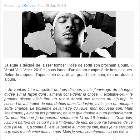
Posted by
2Kmusic
Tue 26 Jan 2010
Ja Rule a décidé de laisser tomber l’idée de sortir son prochain album, «
Venni Vetti Vecci 2010 », sous forme d’un album composé de trois disques.
Selon le rappeur, l’opus d’été devrait, au grand maximum, être un double
album.
« Je voulais faire un coffret de trois disques, mais j’envisage de changer
d’idée sur la façon dont j’aimerai considérer la chose »
, explique-t-il,
« le
premier disque allait être un retour frontal aux racines du hip-hop, le
second devait traiter de mes débuts dans l’industrie, mais ça a en quelque
sorte changé. Le troisième devait être du Rule, mon nouveau son. Mais
finalement, j’aimerai les proposer, en tant que double album probablement.
Ou peut-être que je proposerai seulement 14 ou 15 bombes… Cette fois,
l’album parlera de ce qu’il y a à l’intérieur de moi, de que j’ai traversé, de ce
que j’ai vu… Ça sortira à l’été, je pense au mois de juin, mais je ne sais pas
si je vais retenir cette date ou pas. Mais je serai certainement ici cet été. »