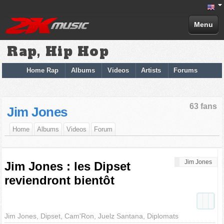
Menu
Rap, Hip Hop
Home Rap
Albums
Videos
Artists
Forums
63 fans
Jim Jones
Home
Albums
Videos
Forum
Jim Jones
Jim Jones : les Dipset
reviendront bientôt
Jim Jones, Dipset, Cam'Ron, Juelz Santana, Diplomats