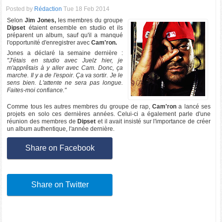
Posted by
Rédaction
Tue 18 Feb 2014
Selon
Jim Jones,
les membres du groupe
Dipset
étaient ensemble en studio et ils
préparent un album, sauf qu'il a manqué
l'opportunité d'enregistrer avec
Cam'ron.
Jones a déclaré la semaine dernière :
"J'étais en studio avec Juelz hier, je
m'apprêtais à y aller avec Cam. Donc, ça
marche. Il y a de l'espoir. Ça va sortir. Je le
sens bien. L'attente ne sera pas longue.
Faites-moi confiance."
Comme tous les autres membres du groupe de rap,
Cam'ron
a lancé ses
projets en solo ces dernières années. Celui-ci a également parle d'une
réunion des membres de
Dipset
et il avait insisté sur l'importance de créer
un album authentique, l'année dernière.
Share on Facebook
Share on Twitter