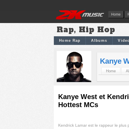
Home
Rap, Hip Hop
Home Rap
Albums
Vide
Kanye W
Home
A
Kanye West et Kendri
Hottest MCs
Kendrick Lamar est le rappeur le plus 