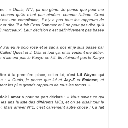
nne :
« Ouais, N°7, ça me gène. Je pense que pour me
 choses qu’ils n’ont pas aimées, comme l’album ‘Cruel
c’est une compilation, il n’y a pas tous les rappeurs de
t dire ‘Il a fait Cruel Summer et il ne peut pas dire qu’il
r 8 morceaux’. Leur décision n’est définitivement pas basée
 J’ai eu le polo rose et le sac à dos et je suis passé par
alled Quest et J. Dilla et tout ça, et ils veulent me défier.
s n’aiment pas le Kanye en kilt. Ils n’aiment pas le Kanye
re à la première place, selon lui, c’est
Lil Wayne
qui
de :
« Ouais, je pense que lui et
Jay-Z
et
Eminem
, et
ent les plus grands rappeurs de tous les temps. »
rick Lamar
a pour sa part déclaré :
« Vous savez ce qui
les ans la liste des différents MCs, et on se disait tout le
e’. Mais arriver N°1, c’est carrément autre chose ! Ca fait
: