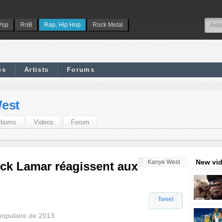
Pop
RnB
Rap, Hip Hop
Rock Metal
os
Artists
Forums
est
lbums
Videos
Forum
New vi
Kanye West
ck Lamar réagissent aux
Tweet
populaire de 2013