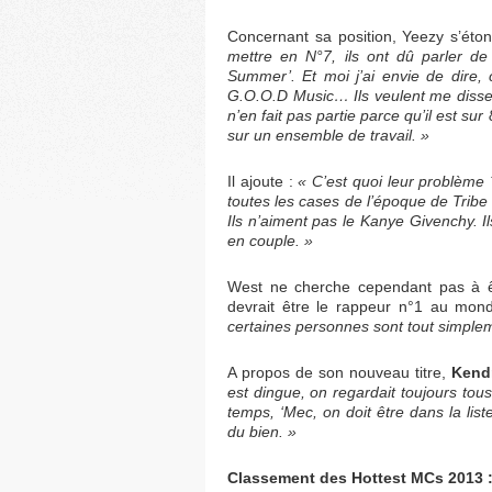
Concernant sa position, Yeezy s’éto
mettre en N°7, ils ont dû parler de
Summer’. Et moi j’ai envie de dire, 
G.O.O.D Music… Ils veulent me disser e
n’en fait pas partie parce qu’il est su
sur un ensemble de travail. »
Il ajoute :
« C’est quoi leur problème ?
toutes les cases de l’époque de Tribe C
Ils n’aiment pas le Kanye Givenchy. Il
en couple. »
West ne cherche cependant pas à êt
devrait être le rappeur n°1 au mon
certaines personnes sont tout simplem
A propos de son nouveau titre,
Kend
est dingue, on regardait toujours tous 
temps, ‘Mec, on doit être dans la list
du bien. »
Classement des Hottest MCs 2013 