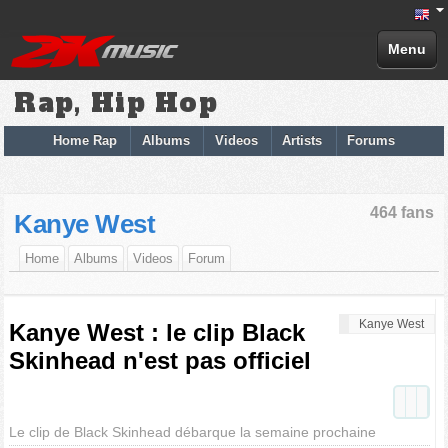
Menu
Rap, Hip Hop
Home Rap
Albums
Videos
Artists
Forums
464 fans
Kanye West
Home
Albums
Videos
Forum
Kanye West
Kanye West : le clip Black
Skinhead n'est pas officiel
Le clip de Black Skinhead débarque la semaine prochaine