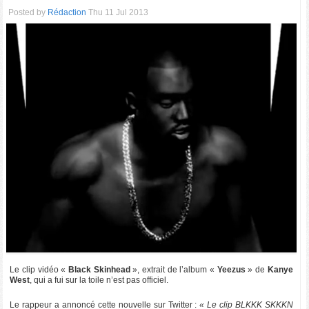
Posted by
Rédaction
Thu 11 Jul 2013
Le clip vidéo «
Black Skinhead
», extrait de l’album «
Yeezus
» de
Kanye
West
, qui a fui sur la toile n’est pas officiel.
Le rappeur a annoncé cette nouvelle sur Twitter :
« Le clip BLKKK SKKKN