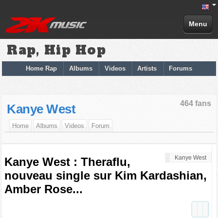
Menu
Rap, Hip Hop
Home Rap
Albums
Videos
Artists
Forums
464 fans
Kanye West
Home
Albums
Videos
Forum
Kanye West
Kanye West : Theraflu,
nouveau single sur Kim Kardashian,
Amber Rose...