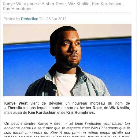
Kanye West parle d'Amber Rose, Wiz Khalifa, Kim Kardashian,
Kris Humphries
Posted by
Rédaction
Thu 05 Apr 2012
Kanye West
vient de dévoiler un nouveau morceau du nom de
«
Theraflu
», dans lequel il parle de son ex
Amber Rose
, de
Wiz Khalifa
,
mais aussi de
Kim Kardashian
et de
Kris Humphries.
On peut entendre Kanye y dire :
« Et toute l’industrie veut baiser ton
ancienne nana/ Le seul mec que je respecte c’est Wiz/ Et j’admets que je
suis tombé amoureux de Kim/ A peu près en même temps qu'elle est