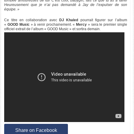
tombée amoureuses de lui/ C’est cool, babygirl, fais ce que tu as à faire/
Heureusement que je n’ai pas demandé à Jay de l’expulser de son
équipe. »
Ce titre en collaboration avec
DJ Khaled
pourrait figurer sur l’album
«
GOOD Music
» à venir prochainement. «
Mercy
» sera le premier single
officiel extrait de l’album « GOOD Music » et sortira demain.
Share on Facebook