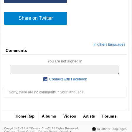
Share on Twitter
In others languages
Comments
You are not signed in
Connect with Facebook
Sorry, there are no comments in your language.
Home Rap
Albums
Videos
Artists
Forums
Copyright 2K14 © 2Kmusic.com™
All Rights Reserved
.
In Others Languages
Contact - Terms Of Use - Privacy Policy
|
Google+