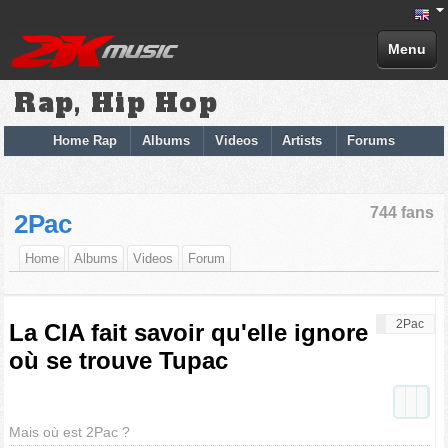
Menu
Rap, Hip Hop
Home Rap
Albums
Videos
Artists
Forums
744 fans
2Pac
Home
Albums
Videos
Forum
2Pac
La CIA fait savoir qu'elle ignore
où se trouve Tupac
Mais où est 2Pac ?