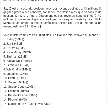
Jay-Z
est en seconde position, avec des revenus estimés à 43 millions $,
gagnés grâce à ses concerts, son label Roc Nation ainsi que sa société de
gestion.
Dr Dre
y figure également et ses revenus sont estimés à 40
millions $, notamment grâce à sa ligne de casques Beats by Dre.
Nicki
Minaj,
seule femme la mieux payée des Artistes Hip-Hop du monde, a un
revenu estimé à 29 millions $.
Voici la liste complète des 20 artistes Hip-Hop les mieux payés du monde :
1. Diddy (50M$)
2. Jay Z (43M$)
3. Dr. Dre (40M$)
4. Nicki Minaj (29M$)
5. Birdman (21M$)
6. Kanye West (20M$)
7. Lil Wayne (16M$)
8. Wiz Khalifa (14M$)
9. Ludacris (12M$)
10. Pitbull (11M$)
11. Drake (10.5M$)
12. Snoop Dogg (10M$)
12. Eminem (10M$)
14. Kendrick Lamar (9M$)
14. Pharrell (9M$)
14. Macklemore & Ryan Lewis (9M$)