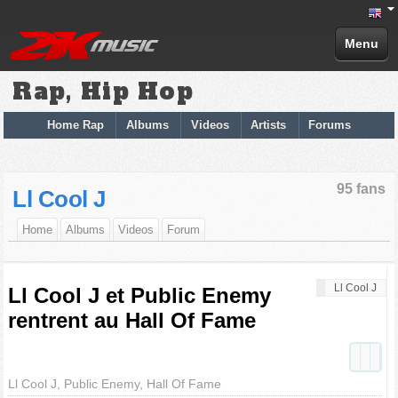
Menu
Rap, Hip Hop
Home Rap
Albums
Videos
Artists
Forums
95 fans
Ll Cool J
Home
Albums
Videos
Forum
Ll Cool J
Ll Cool J et Public Enemy
rentrent au Hall Of Fame
Ll Cool J, Public Enemy, Hall Of Fame