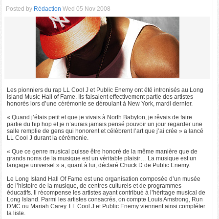
Posted by
Rédaction
Wed 05 Nov 2008
Les pionniers du rap LL Cool J et Public Enemy ont été intronisés au Long
Island Music Hall of Fame. Ils faisaient effectivement partie des artistes
honorés lors d’une cérémonie se déroulant à New York, mardi dernier.
« Quand j’étais petit et que je vivais à North Babylon, je rêvais de faire
partie du hip hop et je n’aurais jamais pensé pouvoir un jour regarder une
salle remplie de gens qui honorent et célèbrent l’art que j’ai crée » a lancé
LL Cool J durant la cérémonie.
« Que ce genre musical puisse être honoré de la même manière que de
grands noms de la musique est un véritable plaisir… La musique est un
langage universel » a, quant à lui, déclaré Chuck D de Public Enemy.
Le Long Island Hall Of Fame est une organisation composée d’un musée
de l’histoire de la musique, de centres culturels et de programmes
éducatifs. Il récompense les artistes ayant contribué à l’héritage musical de
Long Island. Parmi les artistes consacrés, on compte Louis Amstrong, Run
DMC ou Mariah Carey. LL Cool J et Public Enemy viennent ainsi compléter
la liste.