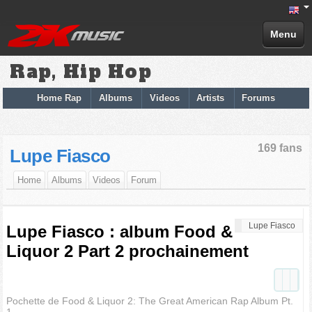
Menu
Rap, Hip Hop
Home Rap
Albums
Videos
Artists
Forums
169 fans
Lupe Fiasco
Home
Albums
Videos
Forum
Lupe Fiasco
Lupe Fiasco : album Food &
Liquor 2 Part 2 prochainement
Pochette de Food & Liquor 2: The Great American Rap Album Pt.