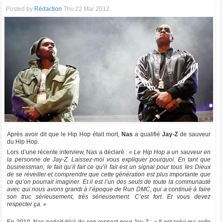
Posted by
Rédaction
Thu 22 Mar 2012
Après avoir dit que le Hip Hop était mort,
Nas
a qualifié
Jay-Z
de sauveur
du Hip Hop.
Lors d’une récente interview, Nas a déclaré :
« Le Hip Hop a un sauveur en
la personne de Jay-Z. Laissez-moi vous expliquer pourquoi. En tant que
businessman, le fait qu’il fait ce qu’il fait est un signal pour tous les Dieux
de se réveiller et comprendre que cette génération est plus importante que
ce qu’on pourrait imaginer. Et il est l’un des seuls de toute la communauté
avec qui nous avons grandi à l’époque de Run DMC, qui a continué à faire
son truc sérieusement, très sérieusement. C’est fort. Et vous devez
respecter ça. »
En 2010, Nas parlait déjà de son respect pour Jay-Z :
« Il est celui qui colle