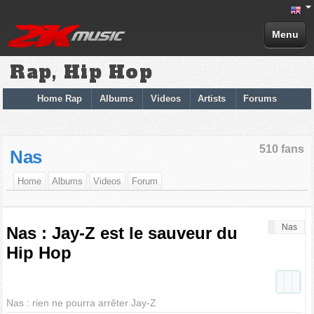
Menu
Rap, Hip Hop
Home Rap
Albums
Videos
Artists
Forums
510 fans
Nas
Home
Albums
Videos
Forum
Nas
Nas : Jay-Z est le sauveur du
Hip Hop
Nas : rien ne pourra arrêter Jay-Z