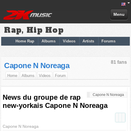
Menu
Rap, Hip Hop
Home Rap
Albums
Videos
Artists
Forums
81 fans
Capone N Noreaga
Home
Albums
Videos
Forum
Capone N Noreaga
News du groupe de rap
new-yorkais Capone N Noreaga
Capone N Noreaga