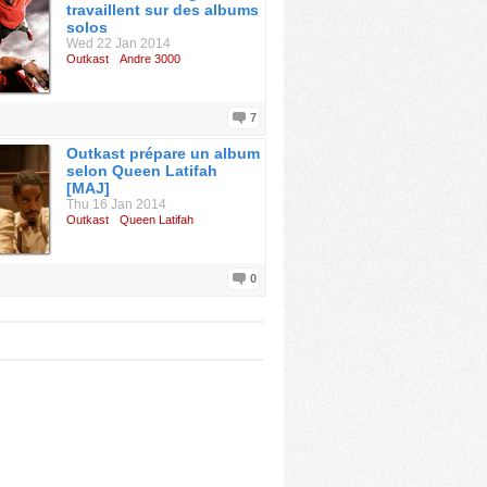
travaillent sur des albums
solos
Wed 22 Jan 2014
Outkast
Andre 3000
7
Outkast prépare un album
selon Queen Latifah
[MAJ]
Thu 16 Jan 2014
Outkast
Queen Latifah
0