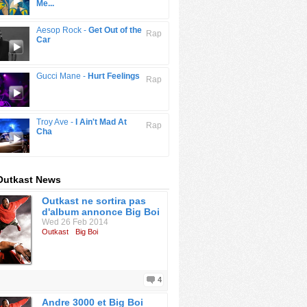
Me...
Aesop Rock -
Get Out of the
Rap
Car
Gucci Mane -
Hurt Feelings
Rap
Troy Ave -
I Ain't Mad At
Rap
Cha
Outkast News
Outkast ne sortira pas
d'album annonce Big Boi
Wed 26 Feb 2014
Outkast
Big Boi
4
Andre 3000 et Big Boi