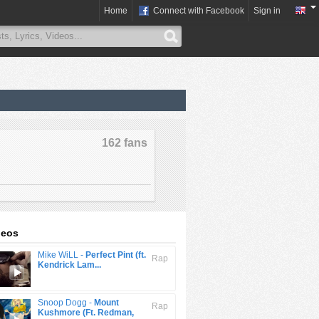
Home
Connect with Facebook
Sign in
162 fans
deos
Mike WiLL -
Perfect Pint (ft.
Rap
Kendrick Lam...
Snoop Dogg -
Mount
Rap
Kushmore (Ft. Redman,