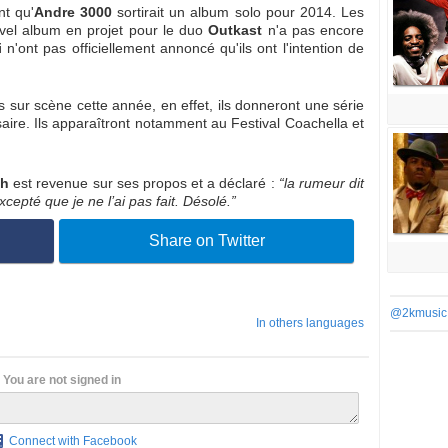
nt qu'
Andre 3000
sortirait un album solo pour 2014. Les
vel album en projet pour le duo
Outkast
n'a pas encore
i
n'ont pas officiellement annoncé qu'ils ont l'intention de
s sur scène cette année, en effet, ils donneront une série
ire. Ils apparaîtront notamment au Festival Coachella et
ah
est revenue sur ses propos et a déclaré :
“la rumeur dit
cepté que je ne l’ai pas fait. Désolé.”
Share on Twitter
@2kmusic
In others languages
You are not signed in
Connect with Facebook