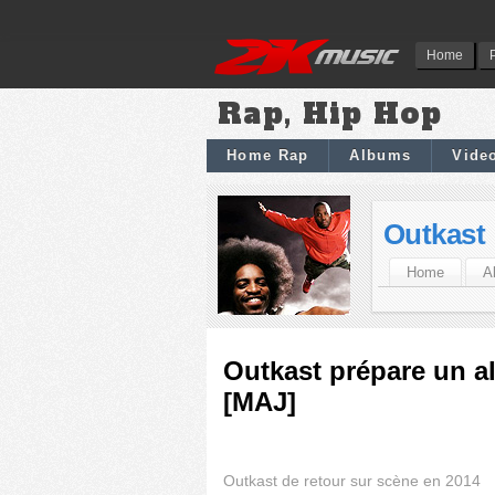
Home
Rap, Hip Hop
Home Rap
Albums
Vide
Outkast
Home
A
Outkast prépare un a
[MAJ]
Outkast de retour sur scène en 2014