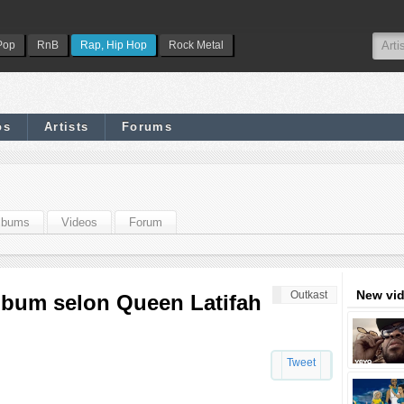
Pop
RnB
Rap, Hip Hop
Rock Metal
os
Artists
Forums
lbums
Videos
Forum
New vi
Outkast
lbum selon Queen Latifah
Tweet