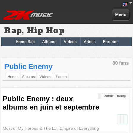
Menu
Rap, Hip Hop
Home Rap
Albums
Videos
Artists
Forums
80 fans
Public Enemy
Home
Albums
Videos
Forum
Public Enemy
Public Enemy : deux
albums en juin et septembre
Most of My Heroes & The Evil Empire of Everything