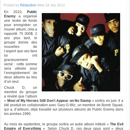
Posted by
Rédaction
Wed 18 Jan 2012
En 2010,
Public
Enemy
a organisé
une levée de fonds
pour enregistrer un
nouvel album, cela a
rapporté 75 000$. 2
ans plus tard, le
groupe donne des
nouvelles de
l’argent que ses fans
lui ont
gracieusement
versé : cette somme
sera utilisée pour
l’enregistrement de
deux albums au lieu
d’un seul.
Chuck D, un
membre du groupe
a révélé que l’album
«
Most of My Heroes Still Don't Appear on No Stamp
» sortira en juin. Il a
été produit en collaboration avec Gary G-Wiz, un membre de Bomb Squad,
qui a, d’ailleurs, déjà travaillé sur plusieurs albums de Public Enemy dans
les années 1990.
Au mois de septembre, le groupe sortira un autre album intitulé «
The Evil
Empire of Everything
». Selon Chuck D, ces deux opus sont
« deux